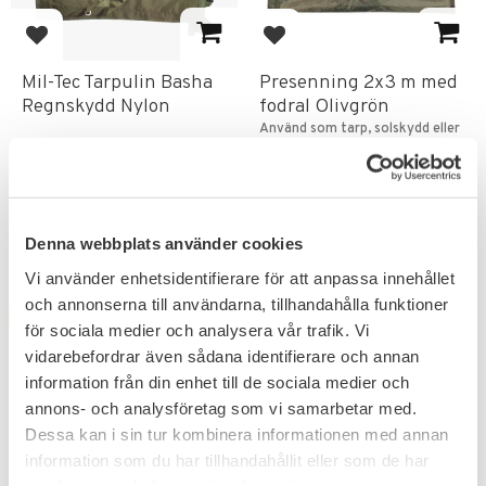
Add to favorites
Add to favorites
Mil-Tec Tarpulin Basha
Presenning 2x3 m med
Regnskydd Nylon
fodral Olivgrön
Använd som tarp, solskydd eller
underlag i tält.
359
KR
263
KR
Denna webbplats använder cookies
Vi använder enhetsidentifierare för att anpassa innehållet
och annonserna till användarna, tillhandahålla funktioner
FAVORITE
för sociala medier och analysera vår trafik. Vi
vidarebefordrar även sådana identifierare och annan
information från din enhet till de sociala medier och
annons- och analysföretag som vi samarbetar med.
Dessa kan i sin tur kombinera informationen med annan
information som du har tillhandahållit eller som de har
samlat in när du har använt deras tjänster.