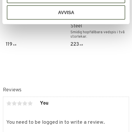
Mil-Tec Ryggsäck Skydd
Vedeldad Spis Hobo
Tysk Vinter Kamouflage
Friluftskamin
AVVISA
Hopfällbar Stainless
Steel
Smidig hopfällbara vedspis i två
storlekar.
119
223
KR
KR
Reviews
You