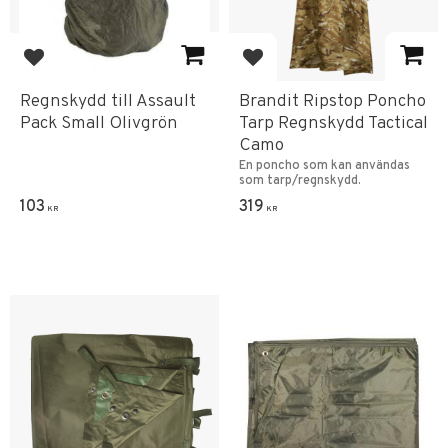
Add to favorites
Add to favorites
Regnskydd till Assault
Brandit Ripstop Poncho
Pack Small Olivgrön
Tarp Regnskydd Tactical
Camo
En poncho som kan användas
som tarp/regnskydd.
103
319
KR
KR