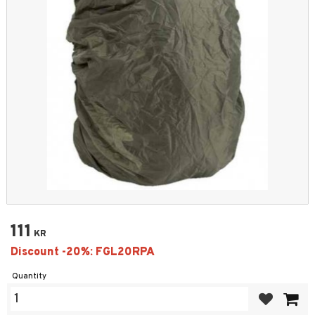
111
KR
Quantity
Add to favor