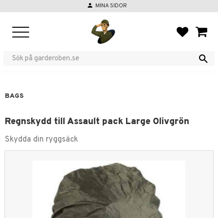
person
MINA SIDOR
Menu
FAVORIT
BASKE
BAGS
Regnskydd till Assault pack Large Olivgrön
Skydda din ryggsäck