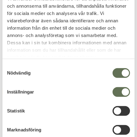
och annonserna till användarna, tillhandahålla funktioner
för sociala medier och analysera vår trafik. Vi
Add to favorites
Add to favorites
vidarebefordrar även sådana identifierare och annan
T4E MB 50 Markerande
T4E PBP
information från din enhet till de sociala medier och
Kulor .50 2x250-pack
Precisionskulor Peppar
annons- och analysföretag som vi samarbetar med.
Grön
10-pack
Dessa kan i sin tur kombinera informationen med annan
Paintball ammunition för T4E
Välj mellan två olika kaliber.
med tydlig markering.
information som du har tillhandahållit eller som de har
1 116
415
samlat in när du har använt deras tjänster.
KR
KR
S
Nödvändig
a
m
t
Inställningar
FAVORITE
y
c
k
Statistik
e
s
Marknadsföring
v