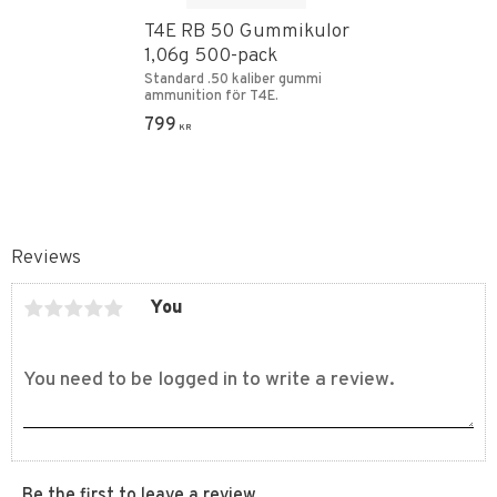
T4E RB 50 Gummikulor
1,06g 500-pack
Standard .50 kaliber gummi
ammunition för T4E.
799
KR
Reviews
You
Be the first to leave a review.