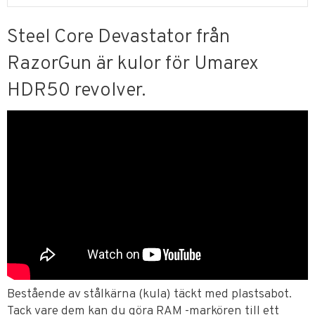
Steel Core Devastator från
RazorGun är kulor för Umarex
HDR50 revolver.
Bestående av stålkärna (kula) täckt med plastsabot.
Tack vare dem kan du göra RAM -markören till ett