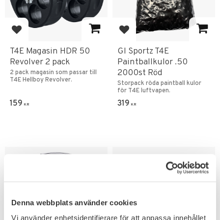
Add to favorites
Add to favorites
T4E Magasin HDR 50
GI Sportz T4E
Revolver 2 pack
Paintballkulor .50
2000st Röd
2 pack magasin som passar till
T4E Hellboy Revolver.
Storpack röda paintball kulor
för T4E luftvapen.
159
319
KR
KR
Denna webbplats använder cookies
Vi använder enhetsidentifierare för att anpassa innehållet