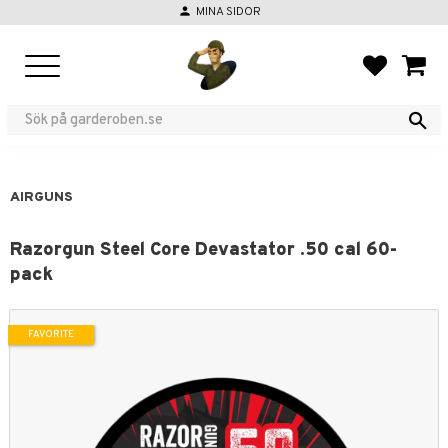
person
MINA SIDOR
Menu
FAVORIT
BASKE
AIRGUNS
Razorgun Steel Core Devastator .50 cal 60-
pack
FAVORITE