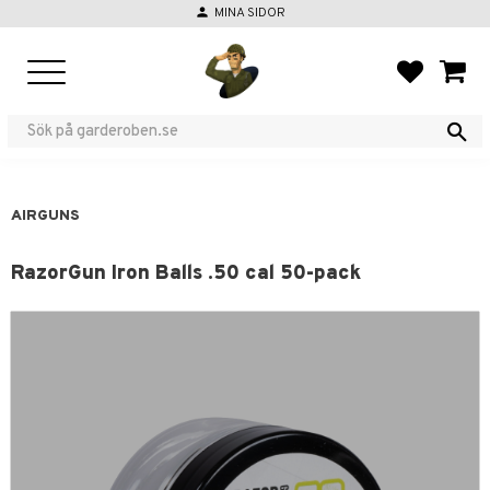
person
MINA SIDOR
Menu
FAVORIT
BASKE
AIRGUNS
RazorGun Iron Balls .50 cal 50-pack