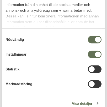
information från din enhet till de sociala medier och
annons- och analysföretag som vi samarbetar med.
Dessa kan i sin tur kombinera informationen med annan
information som du har tillhandahållit eller som de har
samlat in när du har använt deras tjänster.
S
Nödvändig
a
m
t
Inställningar
y
c
Add to favorites
Add to favorites
k
Statistik
T4E MB 50 Markerande
T4E HDP 50 Rengörings
e
Kulor .50 2x250-pack
Verktyg
s
Grön
Marknadsföring
Vertyg för att rengöra din T4E
v
HDP 50 pistol.
Paintball ammunition för T4E
a
med tydlig markering.
l
1 116
143
KR
KR
Visa detaljer