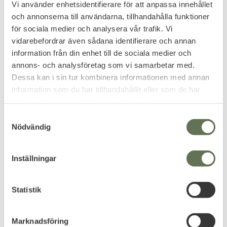
Vi använder enhetsidentifierare för att anpassa innehållet
och annonserna till användarna, tillhandahålla funktioner
för sociala medier och analysera vår trafik. Vi
vidarebefordrar även sådana identifierare och annan
information från din enhet till de sociala medier och
annons- och analysföretag som vi samarbetar med.
Dessa kan i sin tur kombinera informationen med annan
information som du har tillhandahållit eller som de har
samlat in när du har använt deras tjänster.
S
Nödvändig
a
m
t
Inställningar
y
c
k
Statistik
e
s
Marknadsföring
v