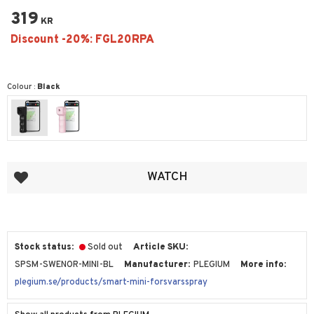
319
KR
Colour :
Black
Add to favorites
WATCH
Stock status
Sold out
Article SKU
SPSM-SWENOR-MINI-BL
Manufacturer
PLEGIUM
More info
plegium.se/products/smart-mini-forsvarsspray