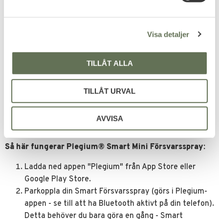
a
l
Visa detaljer
Magnetisk nyckelkedja
Vår unika magnetiskt delbara nyckelkedja möjliggör
att lossa sprayen med en hand.
TILLÅT ALLA
Häng din Plegium försvarsspray på nyckelknippan eller i
TILLÅT URVAL
ett fack på insidan av väskan – så vet du var du har den.
Om du behöver använda sprayen är det bara att rycka
loss den – nyckelkedjan delar på sig så att du snabbt får
AVVISA
fram sprayen.
Så här fungerar Plegium® Smart Mini Försvarsspray:
Ladda ned appen "Plegium" från App Store eller
Google Play Store.
Parkoppla din Smart Försvarsspray (görs i Plegium-
appen - se till att ha Bluetooth aktivt på din telefon).
Detta behöver du bara göra en gång - Smart