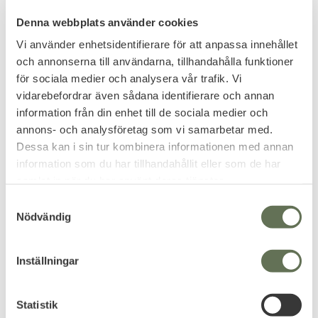
Denna webbplats använder cookies
Vi använder enhetsidentifierare för att anpassa innehållet
och annonserna till användarna, tillhandahålla funktioner
för sociala medier och analysera vår trafik. Vi
Add to favorites
Add to favorites
vidarebefordrar även sådana identifierare och annan
Mil-Tec Liten 3D Patch
PVC Morale Patch Pain
information från din enhet till de sociala medier och
First Aid PVC
Is Temporary
annons- och analysföretag som vi samarbetar med.
Dessa kan i sin tur kombinera informationen med annan
63
KR
information som du har tillhandahållit eller som de har
samlat in när du har använt deras tjänster.
63
KR
S
Nödvändig
a
m
t
Inställningar
y
c
k
Statistik