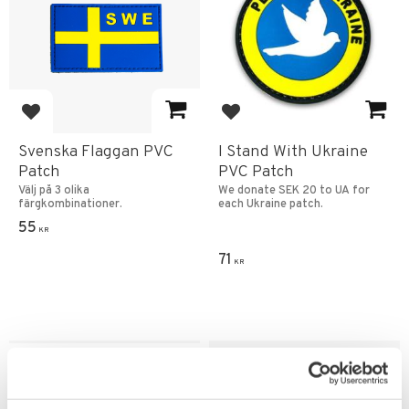
Add to favorites
Add to favorites
Svenska Flaggan PVC
I Stand With Ukraine
Patch
PVC Patch
Välj på 3 olika
We donate SEK 20 to UA for
färgkombinationer.
each Ukraine patch.
55
KR
71
KR