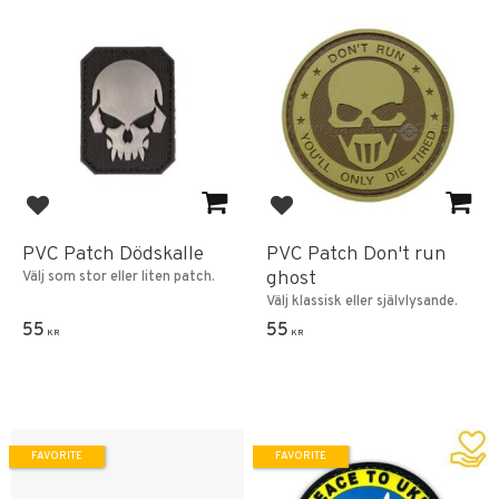
Add to favorites
Add to favorites
PVC Patch Dödskalle
PVC Patch Don't run
ghost
Välj som stor eller liten patch.
Välj klassisk eller självlysande.
55
55
KR
KR
FAVORITE
FAVORITE