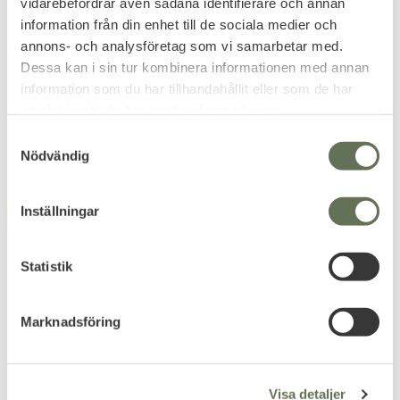
vidarebefordrar även sådana identifierare och annan
Add to favorites
Add to favorites
information från din enhet till de sociala medier och
annons- och analysföretag som vi samarbetar med.
Maxpedition Morale
Caduceus märke
Dessa kan i sin tur kombinera informationen med annan
Patch Cold Dead Hands
Maxpedition
information som du har tillhandahållit eller som de har
samlat in när du har använt deras tjänster.
71
63
KR
KR
S
Nödvändig
a
m
t
Inställningar
FAVORITE
y
c
k
Statistik
e
s
Marknadsföring
v
a
Add to favorites
Add to favorites
l
Visa detaljer
Patch PVC Say When
Patch PVC Sniper