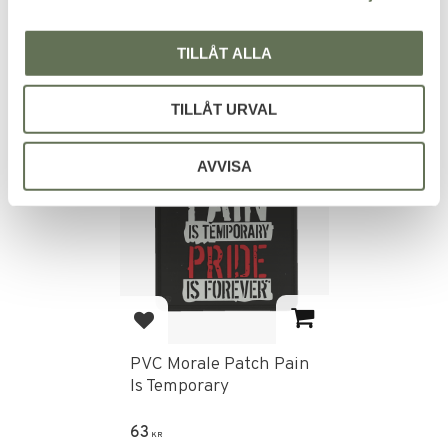
Dimensioner 50 x 50 mm.
55
55
KR
KR
TILLÅT ALLA
TILLÅT URVAL
AVVISA
Add to favorites
PVC Morale Patch Pain
Is Temporary
63
KR