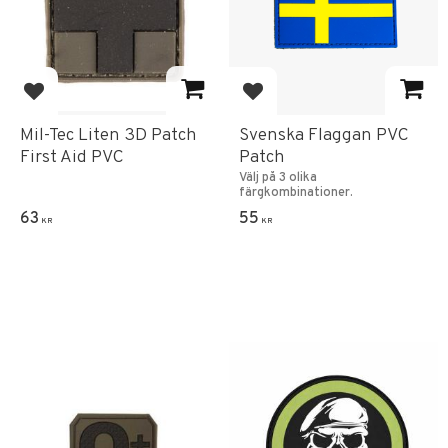
Add to favorites
Add to favorites
Mil-Tec Liten 3D Patch
Svenska Flaggan PVC
First Aid PVC
Patch
Välj på 3 olika
färgkombinationer.
63
55
KR
KR