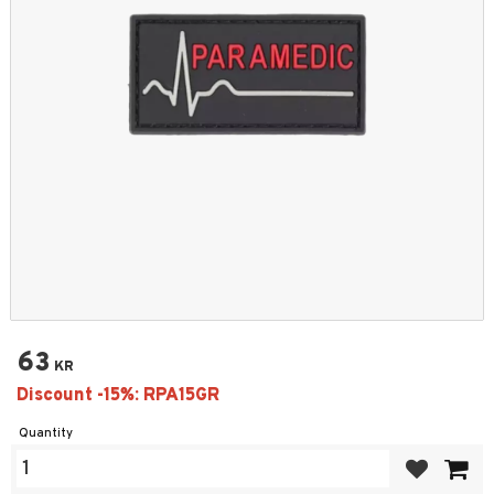
63
KR
Quantity
Add to favor