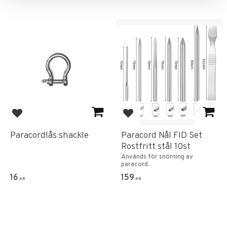
Add to favorites
Add to favorites
Paracordlås shackle
Paracord Nål FID Set
Rostfritt stål 10st
Används för snörning av
paracord.
16
159
KR
KR