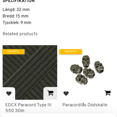
SPECIFIKATION
Längd: 32 mm
Bredd: 15 mm
Tjocklek: 9 mm
Related products
FAVORITE
FAVORITE
Add to favorites
Add to favorites
EDCX Paracord Type III
Paracordlås Dödskalle
550 30m
Tillverkning i Ukraina.