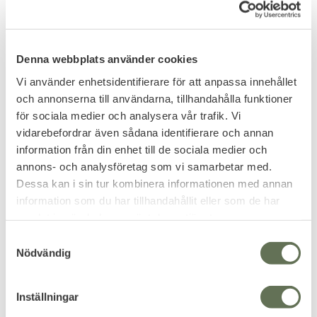
119
KR
8
KR
Denna webbplats använder cookies
Vi använder enhetsidentifierare för att anpassa innehållet
och annonserna till användarna, tillhandahålla funktioner
för sociala medier och analysera vår trafik. Vi
vidarebefordrar även sådana identifierare och annan
information från din enhet till de sociala medier och
annons- och analysföretag som vi samarbetar med.
Dessa kan i sin tur kombinera informationen med annan
information som du har tillhandahållit eller som de har
samlat in när du har använt deras tjänster.
S
Add to favorites
Add to favorites
Nödvändig
a
Paracordlås Ananas
Paracordnål 7,7 cm 1st
m
Granat
t
Inställningar
Accessoar till paracord
y
armband tillverkning.