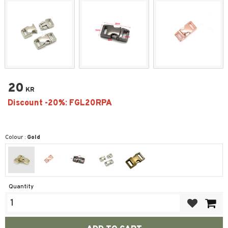
20
KR
Colour :
Gold
Quantity
Add to favor