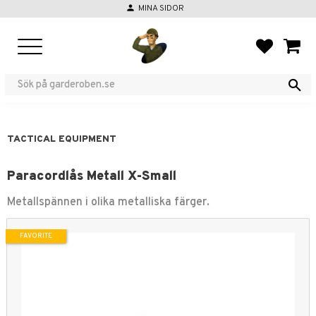
person
MINA SIDOR
Menu
FAVORIT
BASKE
TACTICAL EQUIPMENT
Paracordlås Metall X-Small
Metallspännen i olika metalliska färger.
FAVORITE