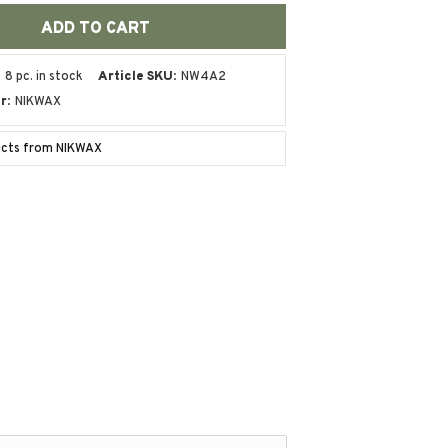
8 pc. in stock
Article SKU
NW4A2
r
NIKWAX
ucts from NIKWAX