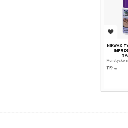
Add to f
NIKWAX T
IMPRE
SV
Munstycke a
119
KR