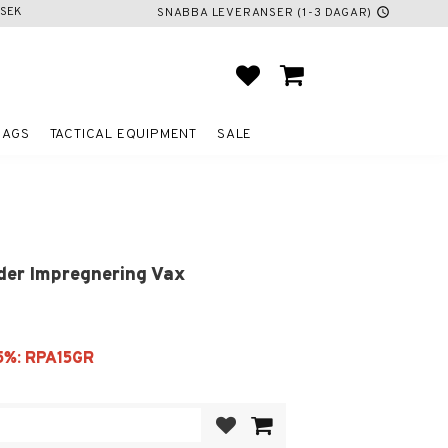
SEK
SNABBA LEVERANSER (1-3 DAGAR)
schedule
FAVORITES
BASKET
BAGS
TACTICAL EQUIPMENT
SALE
der Impregnering Vax
Add to favorites