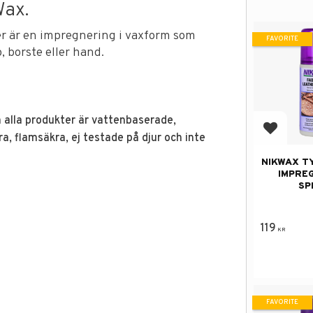
Wax.
er är en impregnering i vaxform som
FAVORITE
 borste eller hand.
ch alla produkter är vattenbaserade,
Add to f
ra, flamsäkra, ej testade på djur och inte
NIKWAX T
IMPRE
SP
119
KR
FAVORITE