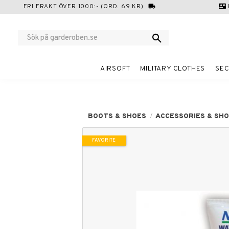
FRI FRAKT ÖVER 1000:- (ORD. 69 KR)
local_shipping
contact_mail
AIRSOFT
MILITARY CLOTHES
SEC
BOOTS & SHOES
ACCESSORIES & SH
FAVORITE