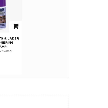
avorites
YG & LÄDER
GNERING
AMP
v svamp.