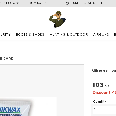
UNITED STATES
ENGLISH
KONTAKTA OSS
person
MINA SIDOR
URITY
BOOTS & SHOES
HUNTING & OUTDOOR
AIRGUNS
OE CARE
Nikwax Lä
103
KR
Quantity