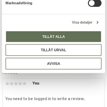
Marknadsföring
v
a
l
Add to favorites
Visa detaljer
Security
Ficklampshållare 36mm
TILLÅT ALLA
52
KR
TILLÅT URVAL
AVVISA
Reviews
You