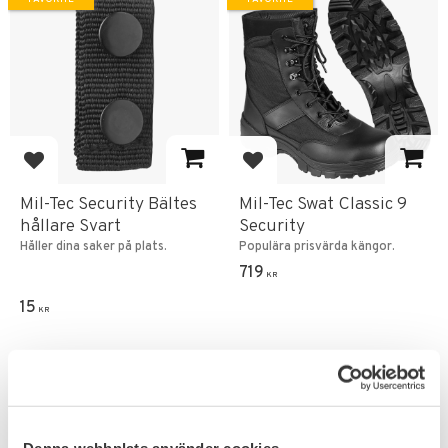
Add to favorites
Add to favorites
Mil-Tec Security Bältes
Mil-Tec Swat Classic 9
hållare Svart
Security
Håller dina saker på plats.
Populära prisvärda kängor.
719
KR
15
KR
Denna webbplats använder cookies