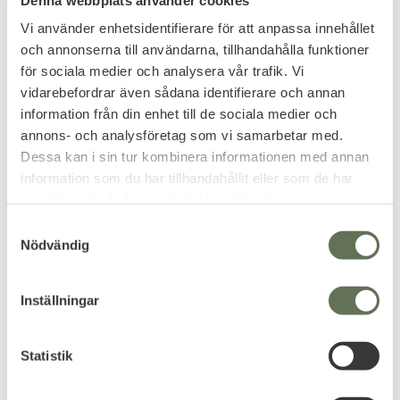
Vi använder enhetsidentifierare för att anpassa innehållet
och annonserna till användarna, tillhandahålla funktioner
för sociala medier och analysera vår trafik. Vi
vidarebefordrar även sådana identifierare och annan
information från din enhet till de sociala medier och
Add to favorites
Add to favorites
annons- och analysföretag som vi samarbetar med.
Mil-Tec Nyckelring
Mil-Tec Bältesväska
Dessa kan i sin tur kombinera informationen med annan
Security
Pouch Security Svart
information som du har tillhandahållit eller som de har
Förvaring av handskar.
samlat in när du har använt deras tjänster.
31
79
KR
KR
S
Nödvändig
a
m
t
Inställningar
y
c
k
Statistik
e
s