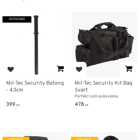
OUTGOING
Add to favorites
Add to favorites
Mil-Tec Security Batong
Mil-Tec Security Kit Bag
- 43cm
Svart
Perfekt som polisväska.
399
478
KR
KR
FAVORITE
FAVORITE