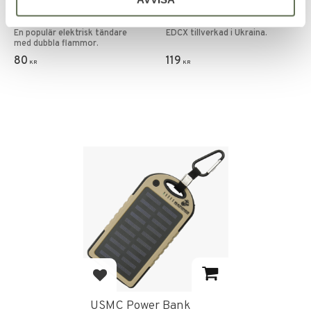
Atomic Stormtändare
EDCX Paracord Unravel
Tankboy IV
bracelet "Loops"
En populär elektrisk tändare
EDCX tillverkad i Ukraina.
med dubbla flammor.
80
119
KR
KR
Add to favorites
USMC Power Bank