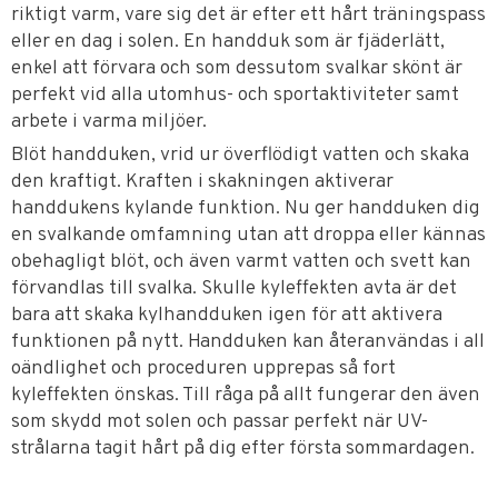
riktigt varm, vare sig det är efter ett hårt träningspass
eller en dag i solen. En handduk som är fjäderlätt,
enkel att förvara och som dessutom svalkar skönt är
perfekt vid alla utomhus- och sportaktiviteter samt
arbete i varma miljöer.
Blöt handduken, vrid ur överflödigt vatten och skaka
den kraftigt. Kraften i skakningen aktiverar
handdukens kylande funktion. Nu ger handduken dig
en svalkande omfamning utan att droppa eller kännas
obehagligt blöt, och även varmt vatten och svett kan
förvandlas till svalka. Skulle kyleffekten avta är det
bara att skaka kylhandduken igen för att aktivera
funktionen på nytt. Handduken kan återanvändas i all
oändlighet och proceduren upprepas så fort
kyleffekten önskas. Till råga på allt fungerar den även
som skydd mot solen och passar perfekt när UV-
strålarna tagit hårt på dig efter första sommardagen.