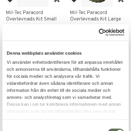
Add to favorites
Add to favorites
Mil-Tec Paracord
Mil-Tec Paracord
Överlevnads Kit Small
Överlevnads Kit Large
111
204
KR
KR
Denna webbplats använder cookies
Vi använder enhetsidentifierare för att anpassa innehållet
och annonserna till användarna, tillhandahålla funktioner
för sociala medier och analysera vår trafik. Vi
FAVORITE
FAVORITE
vidarebefordrar även sådana identifierare och annan
information från din enhet till de sociala medier och
annons- och analysföretag som vi samarbetar med.
Dessa kan i sin tur kombinera informationen med annan
information som du har tillhandahållit eller som de har
samlat in när du har använt deras tjänster.
Add to favorites
Add to favorites
S