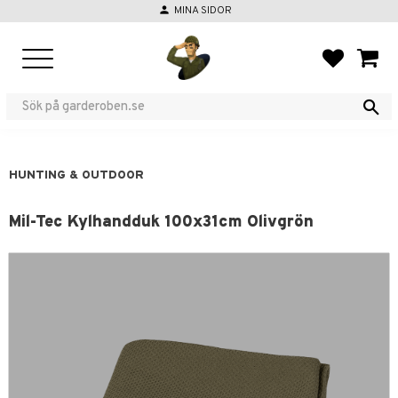
person
MINA SIDOR
Menu
FAVORIT
BASKE
HUNTING & OUTDOOR
Mil-Tec Kylhandduk 100x31cm Olivgrön