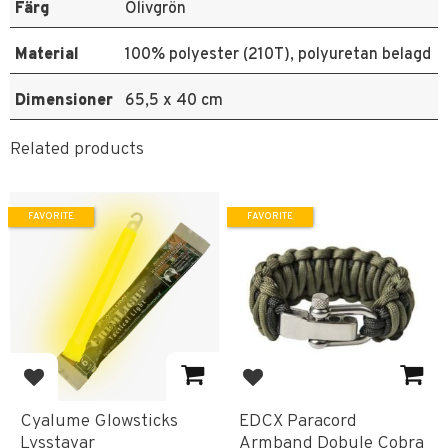
Färg
Olivgrön
Material
100% polyester (210T), polyuretan belagd
Dimensioner
65,5 x 40 cm
Related products
FAVORITE
FAVORITE
Add to favorites
Add to favorites
Cyalume Glowsticks
EDCX Paracord
Lysstavar
Armband Dobule Cobra