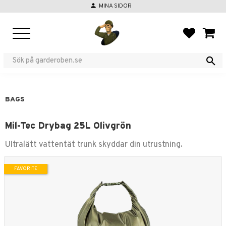
person
MINA SIDOR
Menu
FAVORIT
BASKE
BAGS
Mil-Tec Drybag 25L Olivgrön
Ultralätt vattentät trunk skyddar din utrustning.
FAVORITE