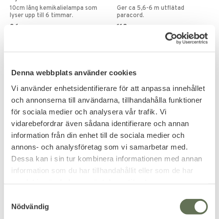
10cm lång kemikalielampa som
Ger ca 5,6-6 m utflätad
lyser upp till 6 timmar.
paracord.
36
119
KR
KR
Denna webbplats använder cookies
Vi använder enhetsidentifierare för att anpassa innehållet
och annonserna till användarna, tillhandahålla funktioner
FAVORITE
5
%
12
%
för sociala medier och analysera vår trafik. Vi
vidarebefordrar även sådana identifierare och annan
information från din enhet till de sociala medier och
annons- och analysföretag som vi samarbetar med.
Dessa kan i sin tur kombinera informationen med annan
information som du har tillhandahållit eller som de har
samlat in när du har använt deras tjänster.
Add to favorites
Add to favorites
S
Mil-Tec Recom 1-man
Klarus Camping Lampa
Nödvändig
a
Tält Olivgrön
Fällbar