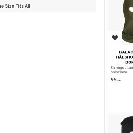
e Size Fits All
Add to f
BALAC
HÅLSHU
BO
En något tu
balaclava.
95
KR