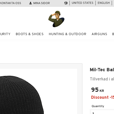
UNITED STATES
ENGLISH
KONTAKTA OSS
person
MINA SIDOR
URITY
BOOTS & SHOES
HUNTING & OUTDOOR
AIRGUNS
Mil-Tec Ba
Tillverkad i a
95
KR
Quantity