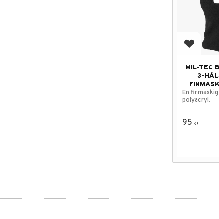
Add to f
MIL-TEC 
3-HÅL
FINMASK
En finmaskig
polyacryl.
95
KR