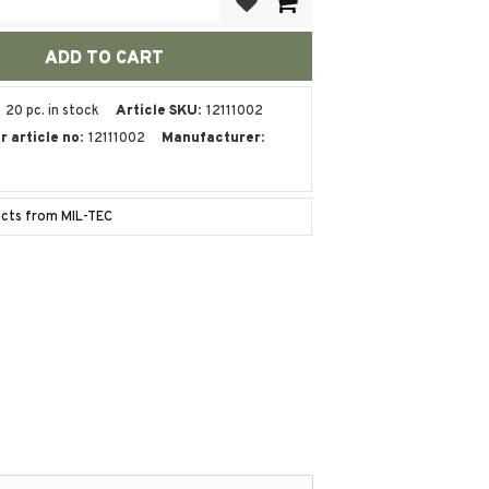
20 pc. in stock
Article SKU
12111002
 article no
12111002
Manufacturer
ucts from MIL-TEC