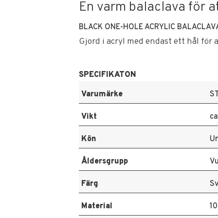
En varm balaclava för a
BLACK ONE-HOLE ACRYLIC BALACLAV
Gjord i acryl med endast ett hål för
SPECIFIKATON
Varumärke
S
Vikt
ca
Kön
Un
Åldersgrupp
V
Färg
Sv
Material
10