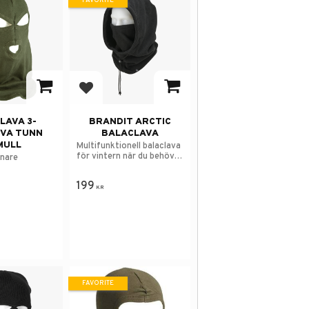
FAVORITE
avorites
Add to favorites
LAVA 3-
BRANDIT ARCTIC
VA TUNN
BALACLAVA
MULL
Multifunktionell balaclava
för vintern när du behöver
nnare
skydda ansiktet.
199
KR
FAVORITE