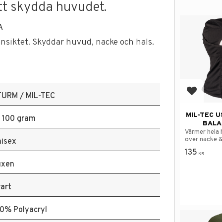
tt skydda huvudet.
A
 ansiktet. Skyddar huvud, nacke och hals.
Add to f
TURM / MIL-TEC
MIL-TEC U
 100 gram
BALA
Värmer hela
över nacke &
isex
över kinder,
135
KR
uxen
art
0% Polyacryl