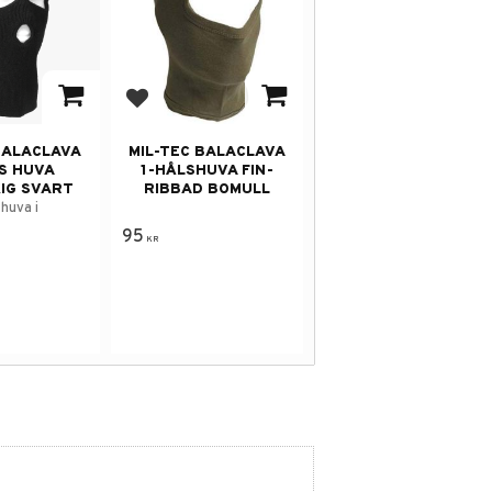
avorites
Add to favorites
BALACLAVA
MIL-TEC BALACLAVA
S HUVA
1-HÅLSHUVA FIN-
IG SVART
RIBBAD BOMULL
 huva i
95
KR