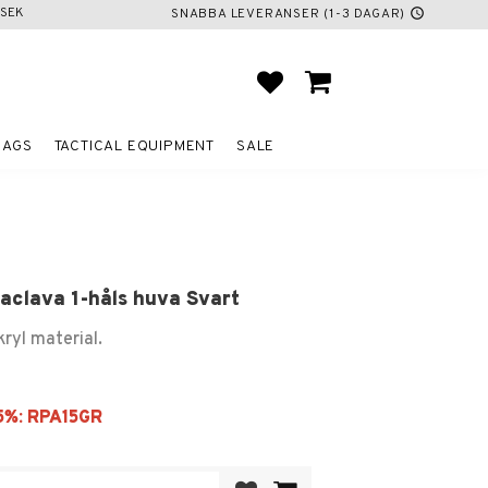
SEK
SNABBA LEVERANSER (1-3 DAGAR)
schedule
FAVORITES
BASKET
BAGS
TACTICAL EQUIPMENT
SALE
laclava 1-håls huva Svart
kryl material.
Add to favorites