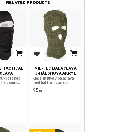
RELATED PRODUCTS
avorites
Add to favorites
S TACTICAL
MIL-TEC BALACLAVA
CLAVA
3-HÅLSHUVA AKRYL
 huvudet ned
Klassisk luva / balaclava
 hals samt
med hål för ögon och
 mun och näsa.
mun.
95
KR