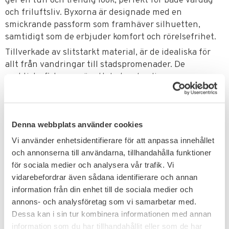
ger en tuff och trendig look, perfekt för både vardag
och friluftsliv. Byxorna är designade med en
smickrande passform som framhäver silhuetten,
samtidigt som de erbjuder komfort och rörelsefrihet.
Tillverkade av slitstarkt material, är de idealiska för
allt från vandringar till stadspromenader. De
praktiska fickorna gör att du kan ha dina
nödvändigheter nära till hands utan att tumma på
stilen. Med dessa byxor kan du enkelt lägga till en
edgy touch till din garderob, oavsett om du klär dig för
Denna webbplats använder cookies
en dag i naturen eller en kväll ute med vänner!
Hög passform för en feminin stil med ett avtagbart
Vi använder enhetsidentifierare för att anpassa innehållet
bälte.
och annonserna till användarna, tillhandahålla funktioner
för sociala medier och analysera vår trafik. Vi
vidarebefordrar även sådana identifierare och annan
FUNKTION
information från din enhet till de sociala medier och
annons- och analysföretag som vi samarbetar med.
2 slashfickor
Dessa kan i sin tur kombinera informationen med annan
2 patchlårfickor med klaff och tryckknappar
information som du har tillhandahållit eller som de har