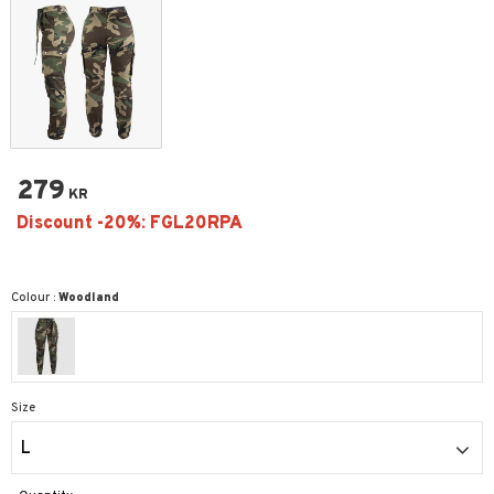
279
KR
Colour :
Woodland
Size
L