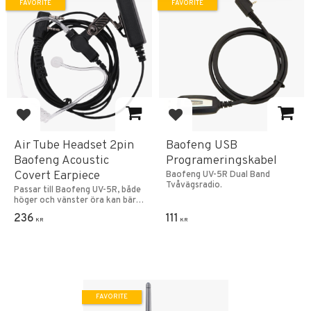
FAVORITE
FAVORITE
Add to favorites
Add to favorites
Air Tube Headset 2pin
Baofeng USB
Baofeng Acoustic
Programeringskabel
Covert Earpiece
Baofeng UV-5R Dual Band
Tvåvägsradio.
Passar till Baofeng UV-5R, både
höger och vänster öra kan bäras
bekvämt.
236
111
KR
KR
FAVORITE