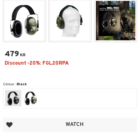
479
KR
Colour :
Black
Add to favorites
WATCH