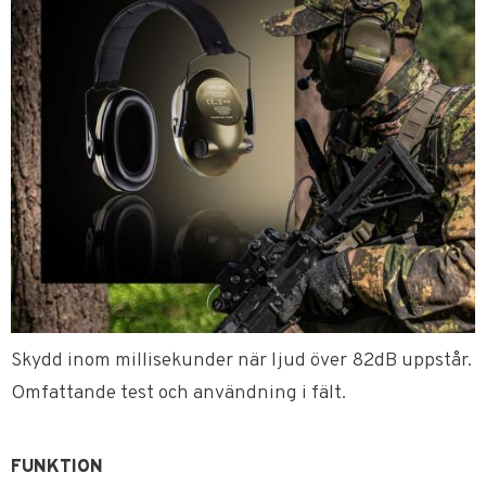
Skydd inom millisekunder när ljud över 82dB uppstår.
Omfattande test och användning i fält.
FUNKTION