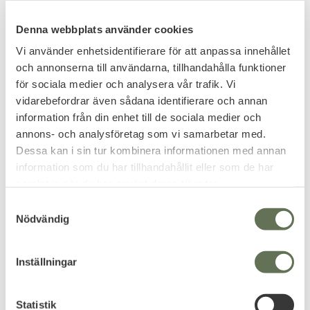
FAVORITE
Denna webbplats använder cookies
Vi använder enhetsidentifierare för att anpassa innehållet
och annonserna till användarna, tillhandahålla funktioner
för sociala medier och analysera vår trafik. Vi
vidarebefordrar även sådana identifierare och annan
information från din enhet till de sociala medier och
annons- och analysföretag som vi samarbetar med.
Add to favorites
Add to favorites
Dessa kan i sin tur kombinera informationen med annan
Champion Vanquish
Prohear Elektroniska
information som du har tillhandahållit eller som de har
PRO Elite Bluetooth
Skytte Hörselskydd
samlat in när du har använt deras tjänster.
Hörselskydd
EM026 Svart
S
Hörselskydden har Safe Level
Hörselkåpor i ultralåg profil som
Nödvändig
Sound Compression Technology.
ger utmärkt skydd.
a
3 356
m
KR
t
Inställningar
799
KR
y
c
k
Statistik