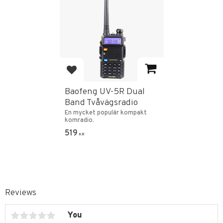
Add to favorites
Baofeng UV-5R Dual
Band Tvåvägsradio
En mycket populär kompakt
komradio.
519
KR
Reviews
You