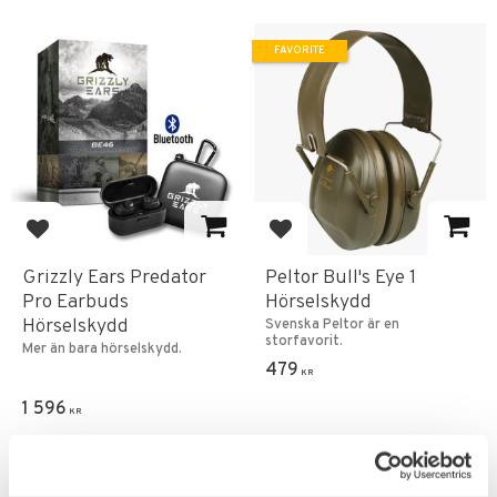
FAVORITE
Add to favorites
Add to favorites
Grizzly Ears Predator
Peltor Bull's Eye 1
Pro Earbuds
Hörselskydd
Hörselskydd
Svenska Peltor är en
storfavorit.
Mer än bara hörselskydd.
479
KR
1 596
KR