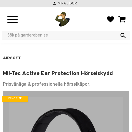
person
MINA SIDOR
Menu
FAVORIT
BASKE
AIRSOFT
Mil-Tec Active Ear Protection Hörselskydd
Prisvänliga & professionella hörselkåpor.
FAVORITE