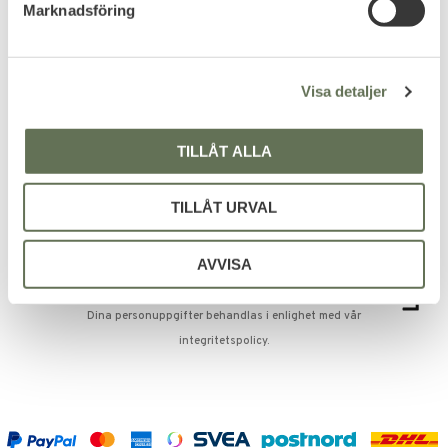
Marknadsföring
v
a
Be the first to leave a review.
l
Visa detaljer
TILLÅT ALLA
PRENUMERERA & TA DEL AV VÅRA
ERBJUDANDEN!
TILLÅT URVAL
AVVISA
Dina personuppgifter behandlas i enlighet med vår
integritetspolicy
.