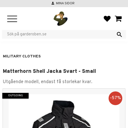
person
MINA SIDOR
Menu
FAVORIT
BASKE
MILITARY CLOTHES
Matterhorn Shell Jacka Svart - Small
Utgående modell, endast få storlekar kvar.
OUTGOING
57
%