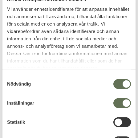
Add to favorites
Add to favorites
Vi använder enhetsidentifierare för att anpassa innehållet
och annonserna till användarna, tillhandahålla funktioner
Vintage Industries
Brandit Windbreaker
för sociala medier och analysera vår trafik. Vi
Dune Skaljacka
Frontzip Jacka
vidarebefordrar även sådana identifierare och annan
En riktigt snygg kroppssydd
Fodrad M90 jacka med huva,
skaljacka.
dragkedja och fleecefoder.
information från din enhet till de sociala medier och
559
559
annons- och analysföretag som vi samarbetar med.
KR
KR
Dessa kan i sin tur kombinera informationen med annan
information som du har tillhandahållit eller som de har
samlat in när du har använt deras tjänster.
S
Nödvändig
a
Reviews
m
t
Inställningar
You
y
c
k
Statistik
e
s