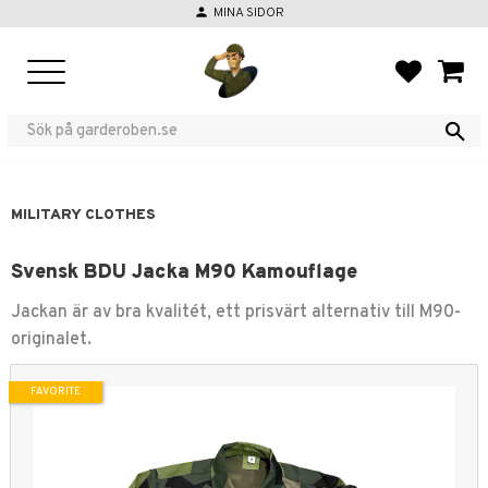
person
MINA SIDOR
Menu
FAVORIT
BASKE
MILITARY CLOTHES
Svensk BDU Jacka M90 Kamouflage
Jackan är av bra kvalitét, ett prisvärt alternativ till M90-
originalet.
FAVORITE