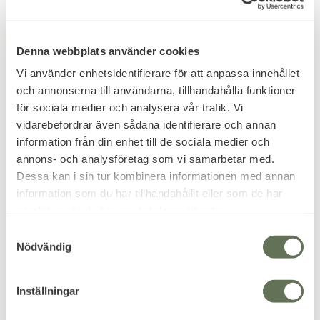
FAVORITE
FAVORITE
Denna webbplats använder cookies
Vi använder enhetsidentifierare för att anpassa innehållet
och annonserna till användarna, tillhandahålla funktioner
för sociala medier och analysera vår trafik. Vi
vidarebefordrar även sådana identifierare och annan
information från din enhet till de sociala medier och
annons- och analysföretag som vi samarbetar med.
Add to favorites
Add to favorites
Dessa kan i sin tur kombinera informationen med annan
Norska Försvarets
Max Fuchs BW Combat
information som du har tillhandahållit eller som de har
Thermal Tröja Olivgrön
Kängor Modell 2000
samlat in när du har använt deras tjänster.
Perfekt för jaktsäsongen,
Populär & mycket lik klassikern
friluftsliv eller Airsoft.
"M90-känga".
S
Nödvändig
279
1 119
a
KR
KR
m
t
Inställningar
y
c