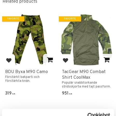
Related products
FAVORITE
FAVORITE
Add to favorites
Add to favorites
BDU Byxa M90 Camo
TacGear M90 Combat
Shirt CoolMax
Förstärkt bakparti och
förstärkta knän.
Populär snabbtorkande
stridsskjorta med tajt passform.
319
951
KR
KR