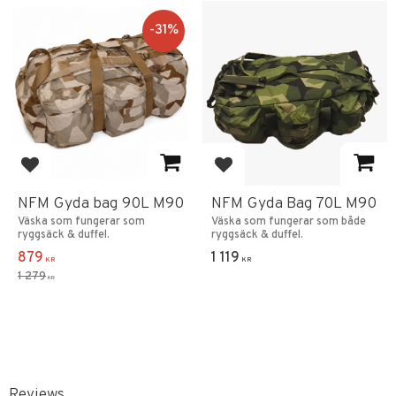
31
%
Add to favorites
Add to favorites
NFM Gyda bag 90L M90
NFM Gyda Bag 70L M90
Väska som fungerar som
Väska som fungerar som både
ryggsäck & duffel.
ryggsäck & duffel.
879
1 119
KR
KR
1 279
KR
Reviews