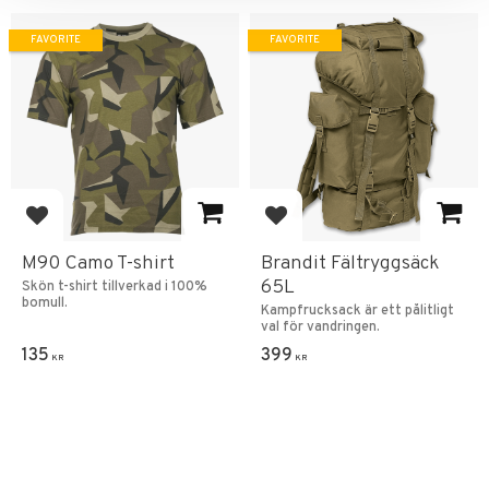
FAVORITE
FAVORITE
Add to favorites
Add to favorites
M90 Camo T-shirt
Brandit Fältryggsäck
65L
Skön t-shirt tillverkad i 100%
bomull.
Kampfrucksack är ett pålitligt
val för vandringen.
135
399
KR
KR