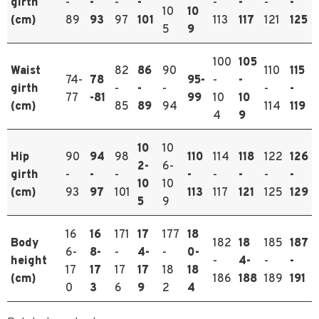
girth
-
-
-
-
-
-
-
-
10
10
(cm)
89
93
97
101
113
117
121
125
5
9
100
105
Waist
82
86
90
110
115
74-
78
95-
-
-
girth
-
-
-
-
-
77
-81
99
10
10
(cm)
85
89
94
114
119
4
9
10
10
Hip
90
94
98
110
114
118
122
126
2-
6-
girth
-
-
-
-
-
-
-
-
10
10
(cm)
93
97
101
113
117
121
125
129
5
9
16
16
171
17
177
18
Body
182
18
185
187
6-
8-
-
4-
-
0-
height
-
4-
-
-
17
17
17
17
18
18
(cm)
186
188
189
191
0
3
6
9
2
4