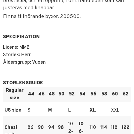
bröstficka, och en öppning runt handleden som kan
justeras med knappar.
Finns tillhörande byxor. 200500.
SPECIFIKATION
Licens: MMB
Storlek: Herr
Åldersgrupp: Vuxen
STORLEKSGUIDE
Regular
44
46
48
50
52
54
56
58
60
62
size
US size
S
M
L
XL
XXL
10
10
Chest
86
90
94
98
110
114
118
122
2-
6-