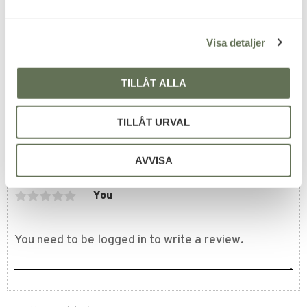
a
Add to favorites
l
Rysk GP-5 Gasmask
Visa detaljer
Replika
Medföljer väska & filter.
319
TILLÅT ALLA
KR
TILLÅT URVAL
AVVISA
Reviews
You