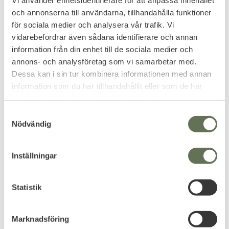
och annonserna till användarna, tillhandahålla funktioner
för sociala medier och analysera vår trafik. Vi
Add to favorites
Add to favorites
vidarebefordrar även sådana identifierare och annan
Polsk Skydds Gasmask
McNett OP Drops
information från din enhet till de sociala medier och
MP4
Cleaning System
annons- och analysföretag som vi samarbetar med.
Immskydd
Medföljer väska & filter.
Dessa kan i sin tur kombinera informationen med annan
information som du har tillhandahållit eller som de har
239
119
KR
KR
samlat in när du har använt deras tjänster.
S
Nödvändig
a
m
t
FAVORITE
Inställningar
y
c
k
Statistik
e
s
Marknadsföring
v