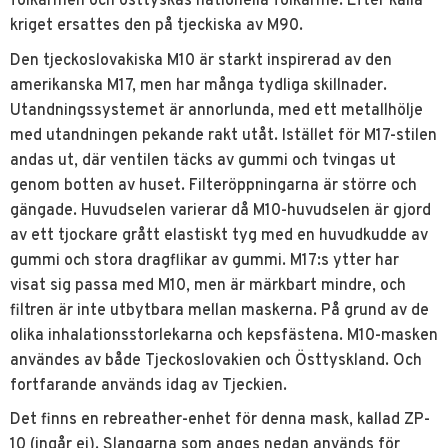
folkarmén och östtyskas nationella folkarmé. Efter kalla
kriget ersattes den på tjeckiska av M90.
Den tjeckoslovakiska M10 är starkt inspirerad av den
amerikanska M17, men har många tydliga skillnader.
Utandningssystemet är annorlunda, med ett metallhölje
med utandningen pekande rakt utåt. Istället för M17-stilen
andas ut, där ventilen täcks av gummi och tvingas ut
genom botten av huset. Filteröppningarna är större och
gängade. Huvudselen varierar då M10-huvudselen är gjord
av ett tjockare grått elastiskt tyg med en huvudkudde av
gummi och stora dragflikar av gummi. M17:s ytter har
visat sig passa med M10, men är märkbart mindre, och
filtren är inte utbytbara mellan maskerna. På grund av de
olika inhalationsstorlekarna och kepsfästena. M10-masken
användes av både Tjeckoslovakien och Östtyskland. Och
fortfarande används idag av Tjeckien.
Det finns en rebreather-enhet för denna mask, kallad ZP-
10 (ingår ej). Slangarna som anges nedan används för