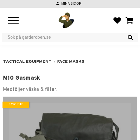
person
MINA SIDOR
Menu
FAVORIT
BASKE
TACTICAL EQUIPMENT
FACE MASKS
M10 Gasmask
Medföljer väska & filter.
FAVORITE