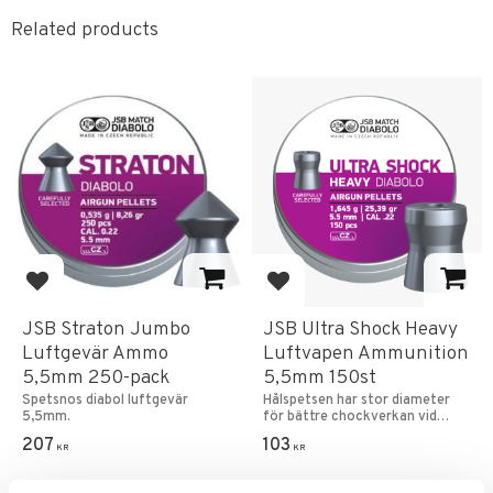
Related products
Add to favorites
Add to favorites
JSB Straton Jumbo
JSB Ultra Shock Heavy
Luftgevär Ammo
Luftvapen Ammunition
5,5mm 250-pack
5,5mm 150st
Spetsnos diabol luftgevär
Hålspetsen har stor diameter
5,5mm.
för bättre chockverkan vid
träff.
207
103
KR
KR