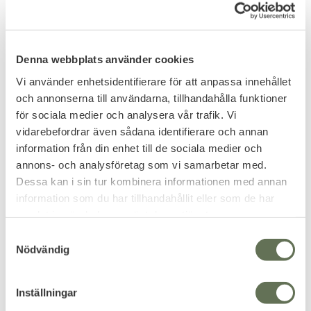
Denna webbplats använder cookies
Vi använder enhetsidentifierare för att anpassa innehållet
och annonserna till användarna, tillhandahålla funktioner
för sociala medier och analysera vår trafik. Vi
vidarebefordrar även sådana identifierare och annan
information från din enhet till de sociala medier och
annons- och analysföretag som vi samarbetar med.
Add to favorites
Add to favorites
Dessa kan i sin tur kombinera informationen med annan
JSB Exact Jumbo
JSB Hades Luftgevär
information som du har tillhandahållit eller som de har
Rundnos Blyfri
Ammo 5,5mm 250-pack
samlat in när du har använt deras tjänster.
Predator GTO 5,5mm
S
Blyfri 5,5mm ammunition med
prestanda.
Nödvändig
a
263
119
KR
KR
m
t
Inställningar
y