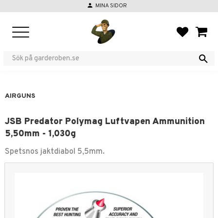
person
MINA SIDOR
Menu
FAVORIT
BASKE
AIRGUNS
JSB Predator Polymag Luftvapen Ammunition
5,50mm - 1,030g
Spetsnos jaktdiabol 5,5mm.