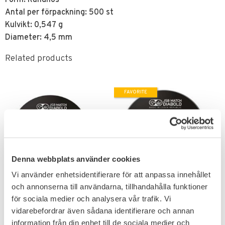
Antal per förpackning: 500 st
Kulvikt: 0,547 g
Diameter: 4,5 mm
Related products
FAVORITE
Denna webbplats använder cookies
Vi använder enhetsidentifierare för att anpassa innehållet
Add to favorites
Add to favorites
och annonserna till användarna, tillhandahålla funktioner
JSB Exact Test 7x50st
JSB Blue Match Diabolo
för sociala medier och analysera vår trafik. Vi
4,5mm
S100 Luftgevär Ammo
vidarebefordrar även sådana identifierare och annan
4,5mm
7 olika typer luftgevär 4,5mm
information från din enhet till de sociala medier och
ammunition.