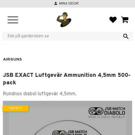
person
MINA SIDOR
Menu
FAVORIT
BASKE
AIRGUNS
JSB EXACT Luftgevär Ammunition 4,5mm 500-
pack
Rundnos diabol luftgevär 4,5mm.
FAVORITE