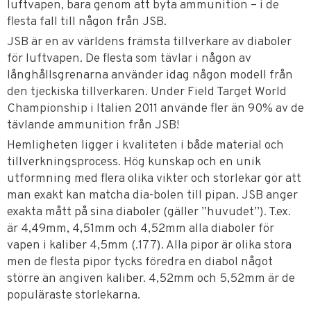
luftvapen, bara genom att byta ammunition – i de
flesta fall till någon från JSB.
JSB är en av världens främsta tillverkare av diaboler
för luftvapen. De flesta som tävlar i någon av
långhållsgrenarna använder idag någon modell från
den tjeckiska tillverkaren. Under Field Target World
Championship i Italien 2011 använde fler än 90% av de
tävlande ammunition från JSB!
Hemligheten ligger i kvaliteten i både material och
tillverkningsprocess. Hög kunskap och en unik
utformning med flera olika vikter och storlekar gör att
man exakt kan matcha dia-bolen till pipan. JSB anger
exakta mått på sina diaboler (gäller ”huvudet”). T.ex.
är 4,49mm, 4,51mm och 4,52mm alla diaboler för
vapen i kaliber 4,5mm (.177). Alla pipor är olika stora
men de flesta pipor tycks föredra en diabol något
större än angiven kaliber. 4,52mm och 5,52mm är de
populäraste storlekarna.