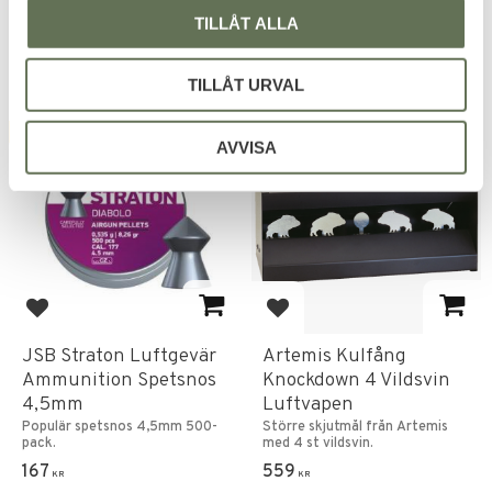
143
183
KR
KR
TILLÅT ALLA
TILLÅT URVAL
FAVORITE
FAVORITE
AVVISA
Add to favorites
Add to favorites
JSB Straton Luftgevär
Artemis Kulfång
Ammunition Spetsnos
Knockdown 4 Vildsvin
4,5mm
Luftvapen
Populär spetsnos 4,5mm 500-
Större skjutmål från Artemis
pack.
med 4 st vildsvin.
167
559
KR
KR