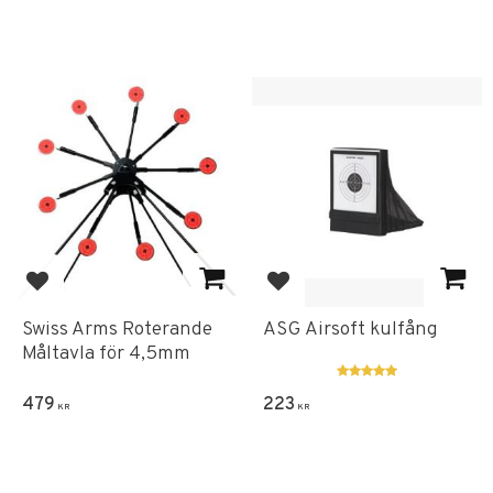
Add to favorites
Add to favorites
Swiss Arms Roterande
ASG Airsoft kulfång
Måltavla för 4,5mm
479
223
KR
KR