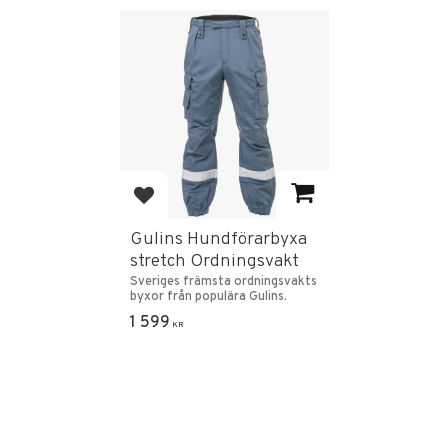
Add to favorites
Gulins Hundförarbyxa
stretch Ordningsvakt
Sveriges främsta ordningsvakts
byxor från populära Gulins.
1 599
KR