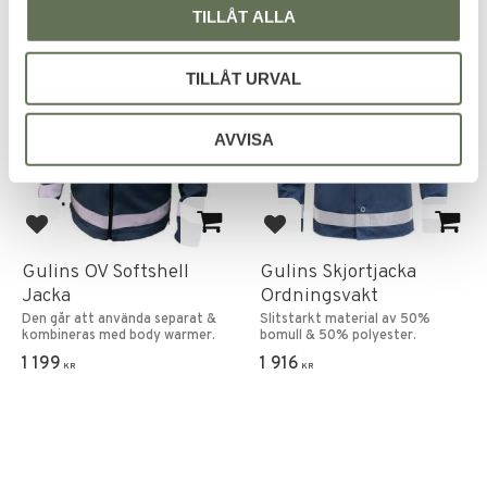
TILLÅT ALLA
TILLÅT URVAL
AVVISA
Add to favorites
Add to favorites
Gulins OV Softshell
Gulins Skjortjacka
Jacka
Ordningsvakt
Den går att använda separat &
Slitstarkt material av 50%
kombineras med body warmer.
bomull & 50% polyester.
1 199
1 916
KR
KR