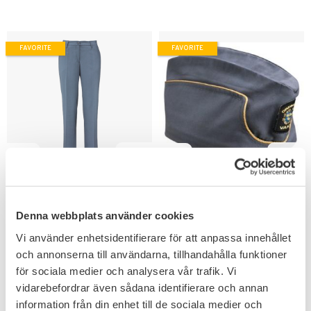
FAVORITE
FAVORITE
Add to favorites
Add to favorites
Gulins OV Dambyxa
Gulins OV Båtmössa
Slim
Blå klassisk båtmössa med gul
Denna webbplats använder cookies
flätad kant & OV-emblem.
Kostymbyxa för damer i rak &
smal modell.
Vi använder enhetsidentifierare för att anpassa innehållet
1 101
479
KR
KR
och annonserna till användarna, tillhandahålla funktioner
för sociala medier och analysera vår trafik. Vi
vidarebefordrar även sådana identifierare och annan
information från din enhet till de sociala medier och