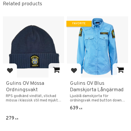
Related products
FAVORITE
Add to favorites
Add to favorites
Gulins OV Mössa
Gulins OV Blus
Ordningsvakt
Damskjorta Långärmad
RPS godkänd vindtät, stickad
Ljusblå damskjorta för
mössa i klassisk stil med mjukt
ordningsvak med button down
foder.
krage.
639
KR
279
KR