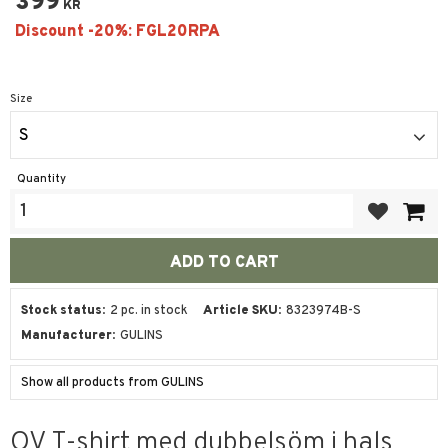
399
KR
Size
S
Quantity
Add to favor
Stock status
2 pc. in stock
Article SKU
8323974B-S
Manufacturer
GULINS
Show all products from GULINS
OV T-shirt med dubbelsöm i hals