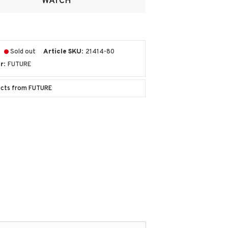
WATCH
Sold out
Article SKU
21414-80
r
FUTURE
ucts from FUTURE