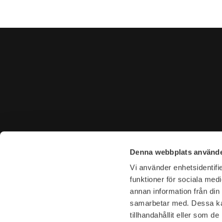
CONTACT US
VISIT U
Denna webbplats använde
Tel. +46 (0)8-31 44 40
Tegnérga
Vi använder enhetsidentifie
E-mail. info@garderoben.se
113 59 S
funktioner för sociala medi
annan information från din
Telephone hours:
Opening 
samarbetar med. Dessa kan
Mon - Fri: 10.00 - 18.00
Mon-Fri: 
tillhandahållit eller som d