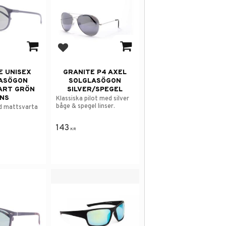
avorites
Add to favorites
E UNISEX
GRANITE P4 AXEL
ASÖGON
SOLGLASÖGON
ART GRÖN
SILVER/SPEGEL
INS
Klassiska pilot med silver
båge & spegel linser.
ed mattsvarta
143
KR