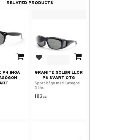
RELATED PRODUCTS
avorites
Add to favorites
 P4 INGA
GRANITE SOLBRILLOR
ASÖGON
P6 SVART OTG
ART
Sport båge med kategori
3 lins.
183
KR