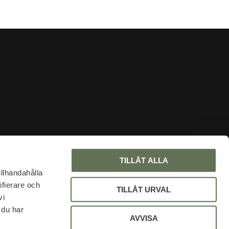
INFORMATION
TILLÅT ALLA
About us
illhandahålla
ifierare och
Faq
TILLÅT URVAL
vi
Blog
 du har
My pages
AVVISA
Policy and cookies