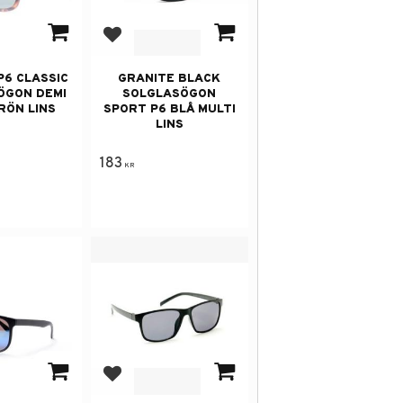
avorites
Add to favorites
P6 CLASSIC
GRANITE BLACK
ÖGON DEMI
SOLGLASÖGON
RÖN LINS
SPORT P6 BLÅ MULTI
LINS
183
KR
avorites
Add to favorites