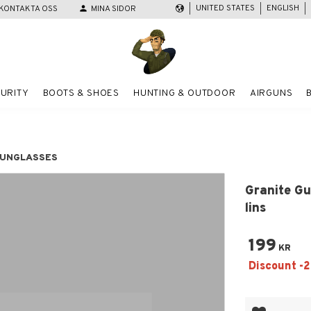
UNITED STATES
ENGLISH
KONTAKTA OSS
person
MINA SIDOR
URITY
BOOTS & SHOES
HUNTING & OUTDOOR
AIRGUNS
UNGLASSES
Granite Gu
lins
199
KR
Add to favor