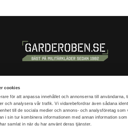
S
SHOPPING
r cookies
tan 20
Terms and conditions
rare för att anpassa innehållet och annonserna till användarna, t
tockholm
er och analysera vår trafik. Vi vidarebefordrar även sådana ident
Customer service
 enhet till de sociala medier och annons- och analysföretag som 
Shipping & delivery
hours:
 i sin tur kombinera informationen med annan information som
Complaint and return
10-18
e har samlat in när du har använt deras tjänster.
Return waybill