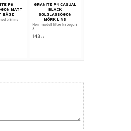
ITE P6
GRANITE P4 CASUAL
ÖGON MATT
BLACK
T BÅGE
SOLGLASSÖGON
MÖRK LINS
ed blå lins
Herr modell filter kategori
3.
143
KR