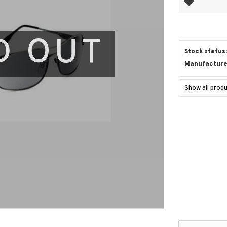
D OUT
Stock status
Manufacture
Show all prod