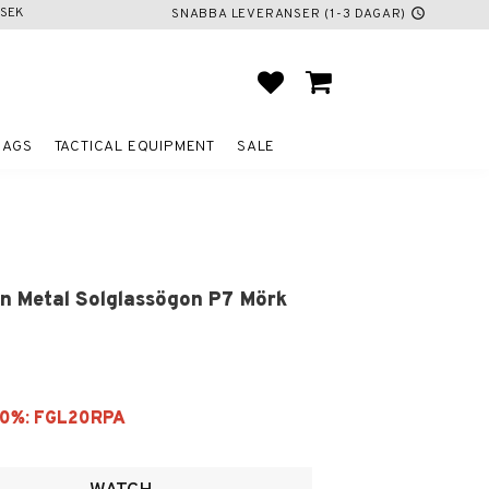
SEK
SNABBA LEVERANSER (1-3 DAGAR)
schedule
FAVORITES
BASKET
BAGS
TACTICAL EQUIPMENT
SALE
n Metal Solglassögon P7 Mörk
ites