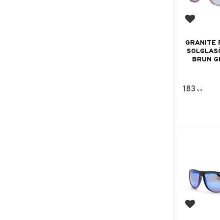
Add to f
GRANITE 
SOLGLAS
BRUN G
183
KR
Add to f