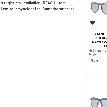
U: s regler om kemikalier - REACH - som
a kemikaliemyndigheten. Samarbetar också
Add to f
GRANIT
SOLGL
MATTSV
L
Grön lins m
bågar.
143
KR