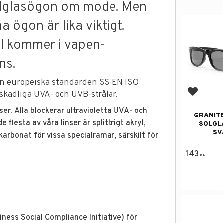
olglasögon om mode. Men
a ögon är lika viktigt.
l kommer i vapen-
ns.
den europeiska standarden SS-EN ISO
skadliga UVA- och UVB-strålar.
Add to f
ser. Alla blockerar ultravioletta UVA- och
GRANITE
 flesta av våra linser är splittrigt akryl,
SOLGL
SV
arbonat för vissa specialramar, särskilt för
143
KR
ness Social Compliance Initiative) för