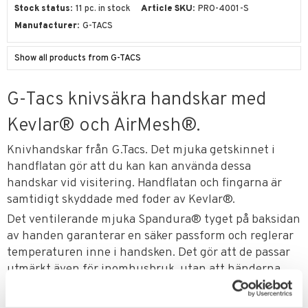
Stock status
11 pc. in stock
Article SKU
PRO-4001-S
Manufacturer
G-TACS
Show all products from G-TACS
G-Tacs knivsäkra handskar med
Kevlar® och AirMesh®.
Knivhandskar från G.Tacs. Det mjuka getskinnet i
handflatan gör att du kan kan använda dessa
handskar vid visitering. Handflatan och fingarna är
samtidigt skyddade med foder av Kevlar®.
Det ventilerande mjuka Spandura® tyget på baksidan
av handen garanterar en säker passform och reglerar
temperaturen inne i handsken. Det gör att de passar
utmärkt även för inomhusbruk, utan att händerna
blir för svettiga. Halkfri stoppning mellan tummen
och pekfingret skapar maximalt grepp och hållbarhet.