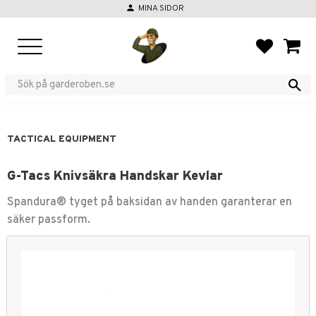
person
MINA SIDOR
Menu
FAVORIT
BASKE
TACTICAL EQUIPMENT
G-Tacs Knivsäkra Handskar Kevlar
Spandura® tyget på baksidan av handen garanterar en
säker passform.