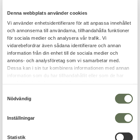
FUNKTION
Denna webbplats använder cookies
Kevlar®
Vi använder enhetsidentifierare för att anpassa innehållet
AirMesh® vid manschetten för bättre luftcirkulation
och annonserna till användarna, tillhandahålla funktioner
Spandura® för optimal klimatkontroll (gör att du kan
för sociala medier och analysera vår trafik. Vi
använda handsken inomhus såsom utomhus).
vidarebefordrar även sådana identifierare och annan
Touchscreenfunktion (du kan använda
information från din enhet till de sociala medier och
touchfunktionen på din mobil utan att ta av dig
annons- och analysföretag som vi samarbetar med.
handskarna).
Dessa kan i sin tur kombinera informationen med annan
information som du har tillhandahållit eller som de har
SPECIFIKATION
samlat in när du har använt deras tjänster.
EN 388 Certifierade handskar
S
Nödvändig
Kraftig Kardborreknäppning på manschetten
a
Material: 40% nylon, 30% getskinn och 30% polyethylene
m
t
Inställningar
Reviews
y
c
You
k
Statistik