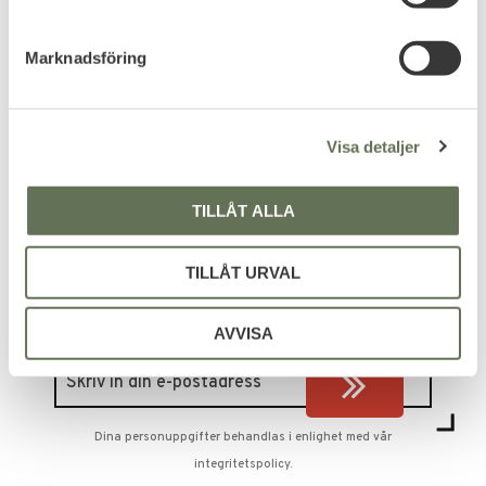
e
s
Marknadsföring
v
a
l
Visa detaljer
Be the first to leave a review.
TILLÅT ALLA
TILLÅT URVAL
PRENUMERERA & TA DEL AV VÅRA
ERBJUDANDEN!
AVVISA
Dina personuppgifter behandlas i enlighet med vår
integritetspolicy
.