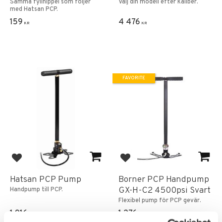
Samma fyllnippel som följer
Välj din modell efter kaliber.
med Hatsan PCP.
159
4 476
KR
KR
FAVORITE
Add to favorites
Add to favorites
Hatsan PCP Pump
Borner PCP Handpump
GX-H-C2 4500psi Svart
Handpump till PCP.
Flexibel pump för PCP gevär.
1 916
1 276
KR
KR