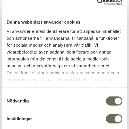
Denna webbplats använder cookies
Vi använder enhetsidentifierare för att anpassa innehållet
och annonserna till användarna, tillhandahålla funktioner
för sociala medier och analysera vår trafik. Vi
vidarebefordrar även sådana identifierare och annan
information från din enhet till de sociala medier och
annons- och analysföretag som vi samarbetar med.
Dessa kan i sin tur kombinera informationen med annan
Add to favorites
Add to favorites
information som du har tillhandahållit eller som de har
Reximex Accura PCP
Hatsan Gladius Bullpup
samlat in när du har använt deras tjänster.
Luftgevär
PCP Luftgevär 10J
S
Ett kraftfullt men licensfritt
Välj din modell efter kaliber.
Nödvändig
a
PCP-gevär.
m
6 316
7 116
KR
KR
t
Inställningar
y