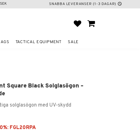
SEK
SNABBA LEVERANSER (1-3 DAGAR)
schedule
FAVORITES
BASKET
BAGS
TACTICAL EQUIPMENT
SALE
nt Square Black Solglasögon –
de
tiga solglasögon med UV-skydd