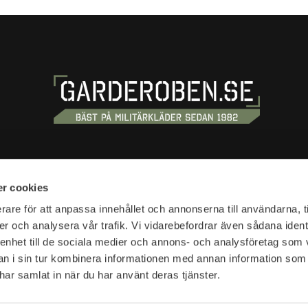
S
SHOPPING
r cookies
tan 20
Terms and conditions
rare för att anpassa innehållet och annonserna till användarna, t
tockholm
er och analysera vår trafik. Vi vidarebefordrar även sådana ident
Customer service
 enhet till de sociala medier och annons- och analysföretag som 
Shipping & delivery
hours:
 i sin tur kombinera informationen med annan information som
Complaint and return
10-18
e har samlat in när du har använt deras tjänster.
Return waybill
Presentkort