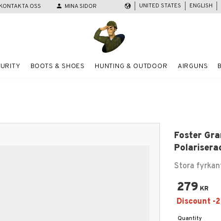
UNITED STATES
ENGLISH
KONTAKTA OSS
person
MINA SIDOR
URITY
BOOTS & SHOES
HUNTING & OUTDOOR
AIRGUNS
Foster Gra
Polarisera
Stora fyrkan
279
KR
Quantity