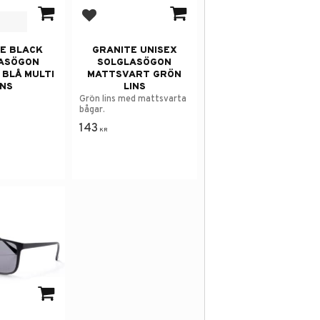
avorites
Add to favorites
E BLACK
GRANITE UNISEX
ASÖGON
SOLGLASÖGON
 BLÅ MULTI
MATTSVART GRÖN
INS
LINS
Grön lins med mattsvarta
bågar.
143
KR
avorites