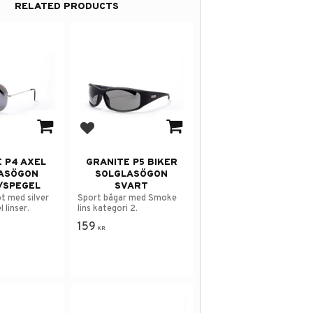
RELATED PRODUCTS
avorites
Add to favorites
 P4 AXEL
GRANITE P5 BIKER
ASÖGON
SOLGLASÖGON
/SPEGEL
SVART
ot med silver
Sport bågar med Smoke
 linser.
lins kategori 2.
159
KR