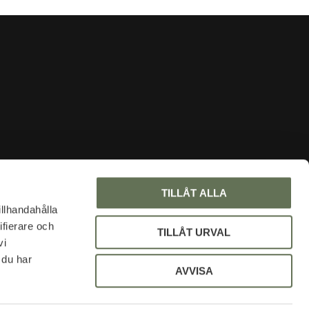
INFORMATION
TILLÅT ALLA
About us
illhandahålla
ifierare och
Faq
TILLÅT URVAL
vi
Blog
 du har
My pages
AVVISA
Policy and cookies
Uniform discount