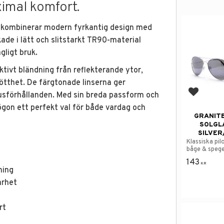
imal komfort.
 kombinerar modern fyrkantig design med
kade i lätt och slitstarkt TR90-material
ligt bruk.
ktivt bländning från reflekterande ytor,
ötthet. De färgtonade linserna ger
jusförhållanden. Med sin breda passform och
Add to f
ögon ett perfekt val för både vardag och
GRANITE
SOLGL
SILVER
Klassiska pil
båge & spegel
143
KR
ning
arhet
rt