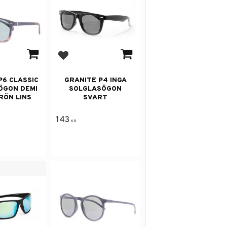
avorites
Add to favorites
P6 CLASSIC
GRANITE P4 INGA
ÖGON DEMI
SOLGLASÖGON
RÖN LINS
SVART
143
KR