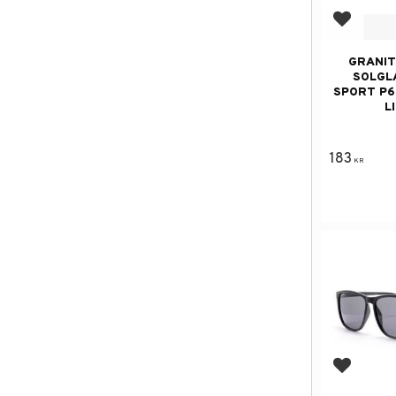
Add to f
GRANIT
SOLGL
SPORT P6
L
183
KR
Add to f