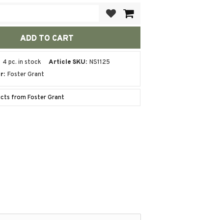
Add to favorites
4 pc. in stock
Article SKU
NS1125
r
Foster Grant
ucts from Foster Grant