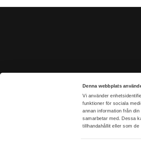
CONTACT US
VISIT U
Denna webbplats använde
Tel. +46 (0)8-31 44 40
Tegnérga
Vi använder enhetsidentifie
E-mail. info@garderoben.se
113 59 S
funktioner för sociala medi
annan information från din
Telephone hours:
Opening 
samarbetar med. Dessa kan
Mon - Fri: 10.00 - 18.00
Mon-Fri: 
tillhandahållit eller som d
Sat: 11.00 - 16.00
Sat: 11-16