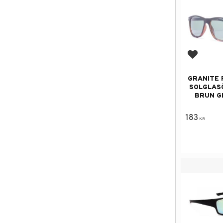
Add to f
GRANITE 
SOLGLAS
BRUN G
183
KR