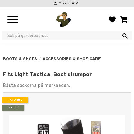
person
MINA SIDOR
Menu
FAVORIT
BASKE
BOOTS & SHOES
ACCESSORIES & SHOE CARE
Fits Light Tactical Boot strumpor
Bästa sockorna på marknaden.
FAVORITE
NYHET