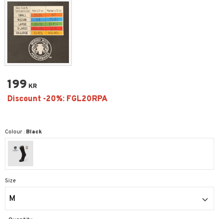
199
KR
Colour :
Black
Size
M