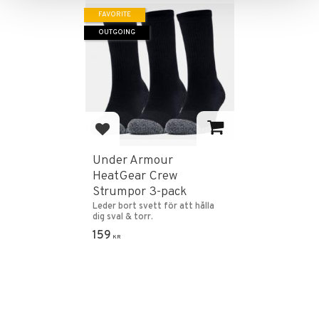
FAVORITE
OUTGOING
Add to favorites
Under Armour
HeatGear Crew
Strumpor 3-pack
Leder bort svett för att hålla
dig sval & torr.
159
KR