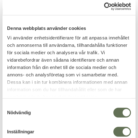
OUTGOING
FAVORITE
Denna webbplats använder cookies
Vi använder enhetsidentifierare för att anpassa innehållet
och annonserna till användarna, tillhandahålla funktioner
för sociala medier och analysera vår trafik. Vi
vidarebefordrar även sådana identifierare och annan
Add to favorites
Add to favorites
information från din enhet till de sociala medier och
Innersocka Fodrad
Crew Socks Unisex UA
annons- och analysföretag som vi samarbetar med.
Halkskydd
Performance Tech 3-
Dessa kan i sin tur kombinera informationen med annan
Pack Large
En socka perfekt vid jul.
information som du har tillhandahållit eller som de har
They keep your feet cool and
samlat in när du har använt deras tjänster.
give you arch support.
S
167
KR
Nödvändig
a
103
KR
m
t
Inställningar
y