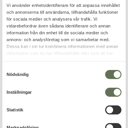
Vikt
2000 gram
Vi använder enhetsidentifierare för att anpassa innehållet
och annonserna till användarna, tillhandahålla funktioner
Fickor
7 externa, 3 interna
för sociala medier och analysera vår trafik. Vi
vidarebefordrar även sådana identifierare och annan
Vattenresistens
1000D nylon
information från din enhet till de sociala medier och
annons- och analysföretag som vi samarbetar med.
Färg
Olivgrön / Svart
Dessa kan i sin tur kombinera informationen med annan
information som du har tillhandahållit eller som de har
Detaljer
YKK® zippers, Duraflex® hardware
samlat in när du har använt deras tjänster.
S
Related products
Nödvändig
a
m
t
Inställningar
y
c
k
Statistik
e
s
Marknadsföring