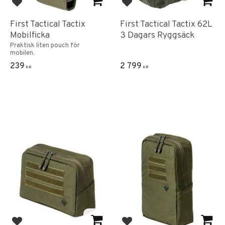
Add to favorites
Add to favorites
First Tactical Tactix
First Tactical Tactix 62L
Mobilficka
3 Dagars Ryggsäck
Praktisk liten pouch för
mobilen.
239
2 799
KR
KR