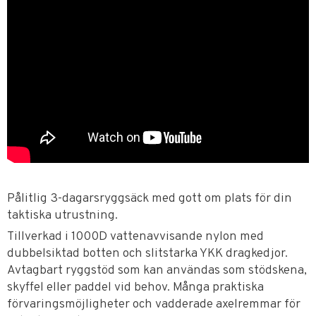
Pålitlig 3-dagarsryggsäck med gott om plats för din
taktiska utrustning.
Tillverkad i 1000D vattenavvisande nylon med
dubbelsiktad botten och slitstarka YKK dragkedjor.
Avtagbart ryggstöd som kan användas som stödskena,
skyffel eller paddel vid behov. Många praktiska
förvaringsmöjligheter och vadderade axelremmar för