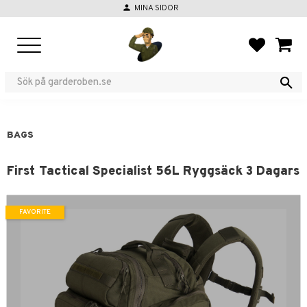
person
MINA SIDOR
Menu
FAVORIT
BASKE
BAGS
First Tactical Specialist 56L Ryggsäck 3 Dagars
FAVORITE