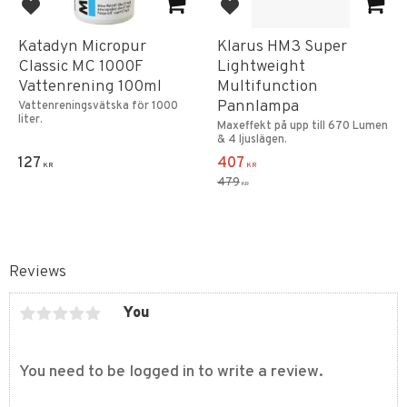
Add to favorites
Add to favorites
Katadyn Micropur
Klarus HM3 Super
Classic MC 1000F
Lightweight
Vattenrening 100ml
Multifunction
Pannlampa
Vattenreningsvätska för 1000
liter.
Maxeffekt på upp till 670 Lumen
& 4 ljuslägen.
127
407
KR
KR
479
KR
Reviews
You