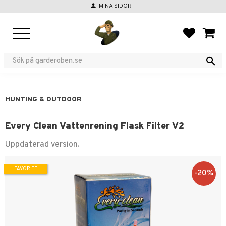
person
MINA SIDOR
Menu
FAVORIT
BASKE
HUNTING & OUTDOOR
Every Clean Vattenrening Flask Filter V2
Uppdaterad version.
FAVORITE
20
%