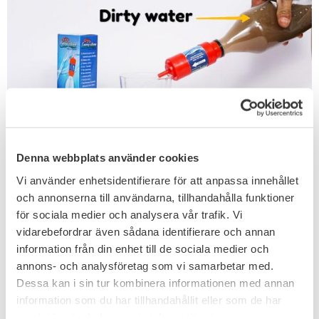
Denna webbplats använder cookies
Visar den äldre versionen på flaskfilter (röd).
Vi använder enhetsidentifierare för att anpassa innehållet
Related products
och annonserna till användarna, tillhandahålla funktioner
för sociala medier och analysera vår trafik. Vi
vidarebefordrar även sådana identifierare och annan
FAVORITE
information från din enhet till de sociala medier och
15
%
annons- och analysföretag som vi samarbetar med.
Dessa kan i sin tur kombinera informationen med annan
information som du har tillhandahållit eller som de har
samlat in när du har använt deras tjänster.