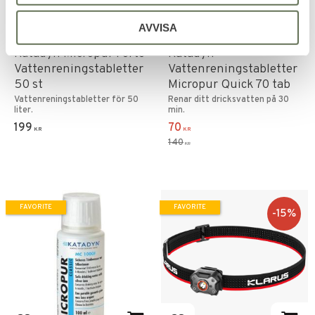
AVVISA
Add to favorites
Add to favorites
Katadyn Micropur Forte
Katadyn
Vattenreningstabletter
Vattenreningstabletter
50 st
Micropur Quick 70 tab
Vattenreningstabletter för 50
Renar ditt dricksvatten på 30
liter.
min.
199
70
KR
KR
140
KR
FAVORITE
FAVORITE
15
%