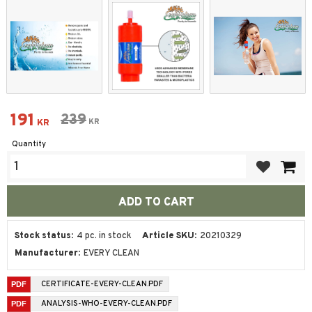
Reduced price:
191
Original price:
239
KR
KR
Quantity
Add to favor
Stock status
4 pc. in stock
Article SKU
20210329
Manufacturer
EVERY CLEAN
CERTIFICATE-EVERY-CLEAN.PDF
ANALYSIS-WHO-EVERY-CLEAN.PDF