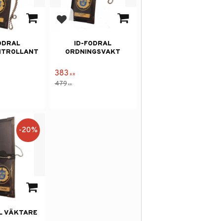
avorites
Add to favorites
ODRAL
ID-FODRAL
NTROLLANT
ORDNINGSVAKT
383
KR
479
KR
20
%
avorites
L VÄKTARE