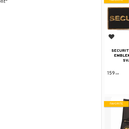
FAVORITE
ent"
Add to f
SECURIT
EMBLE
SV
159
KR
FAVORITE