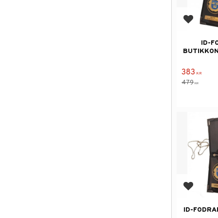
Add to f
ID-F
BUTIKKO
383
KR
479
KR
Add to f
ID-FODRA