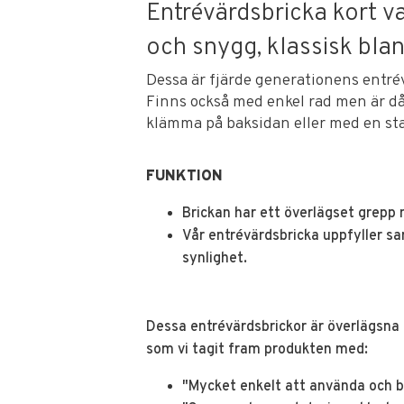
Entrévärdsbricka kort v
och snygg, klassisk blank
Dessa är fjärde generationens entr
Finns också med enkel rad men är då
klämma på baksidan eller med en sta
FUNKTION
Brickan har ett överlägset grepp n
Vår entrévärdsbricka uppfyller sa
synlighet.
Dessa entrévärdsbrickor är överlägsna 
som vi tagit fram produkten med:
"Mycket enkelt att använda och bi