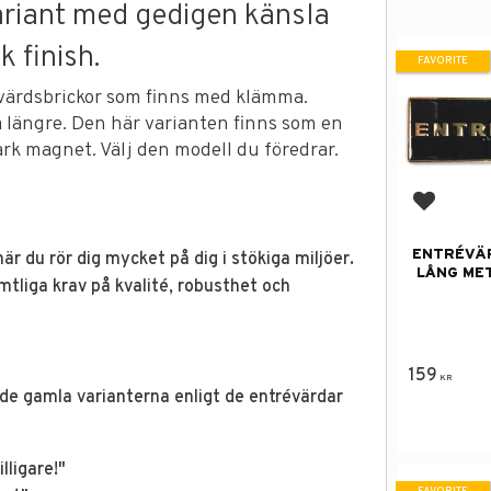
ariant med gedigen känsla
 finish.
FAVORITE
évärdsbrickor som finns med klämma.
 längre. Den här varianten finns som en
rk magnet. Välj den modell du föredrar.
Add to f
ENTRÉVÄ
är du rör dig mycket på dig i stökiga miljöer.
LÅNG MET
mtliga krav på kvalité, robusthet och
159
KR
de gamla varianterna enligt de entrévärdar
lligare!"