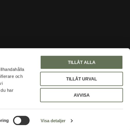
INFORMATION
TILLÅT ALLA
About us
illhandahålla
ifierare och
Faq
TILLÅT URVAL
vi
Blog
 du har
My pages
AVVISA
Policy and cookies
Uniform discount
ring
Visa detaljer