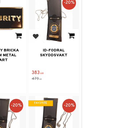
20
%
avorites
Add to favorites
Y BRICKA
ID-FODRAL
M METAL
SKYDDSVAKT
ART
383
KR
479
KR
FAVORITE
20
%
20
%