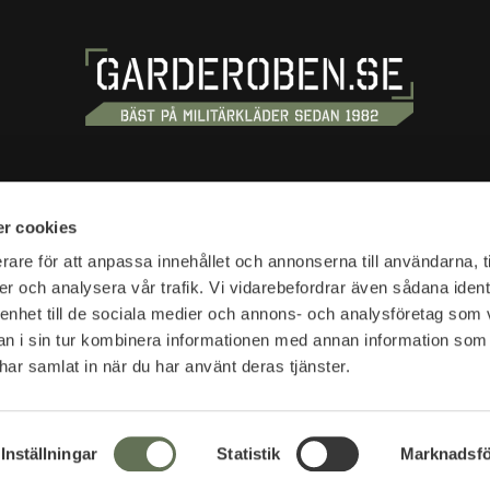
S
SHOPPING
r cookies
tan 20
Terms and conditions
rare för att anpassa innehållet och annonserna till användarna, t
tockholm
er och analysera vår trafik. Vi vidarebefordrar även sådana ident
Customer service
 enhet till de sociala medier och annons- och analysföretag som 
Shipping & delivery
hours:
 i sin tur kombinera informationen med annan information som
Complaint and return
10-18
e har samlat in när du har använt deras tjänster.
Return waybill
Presentkort
SVEA - Se din faktura
s:
News
Inställningar
Statistik
Marknadsfö
ations opening hours>