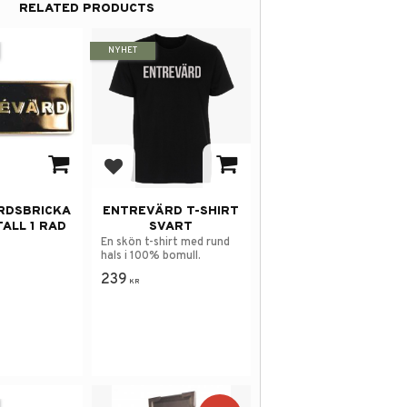
RELATED PRODUCTS
NYHET
avorites
Add to favorites
RDSBRICKA
ENTREVÄRD T-SHIRT
ALL 1 RAD
SVART
En skön t-shirt med rund
hals i 100% bomull.
239
KR