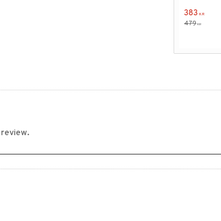
383
KR
479
KR