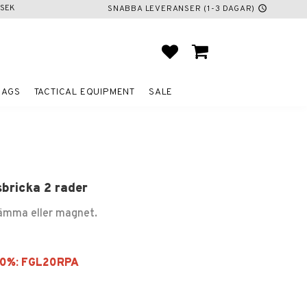
SEK
SNABBA LEVERANSER (1-3 DAGAR)
schedule
FAVORITES
BASKET
BAGS
TACTICAL EQUIPMENT
SALE
bricka 2 rader
lämma eller magnet.