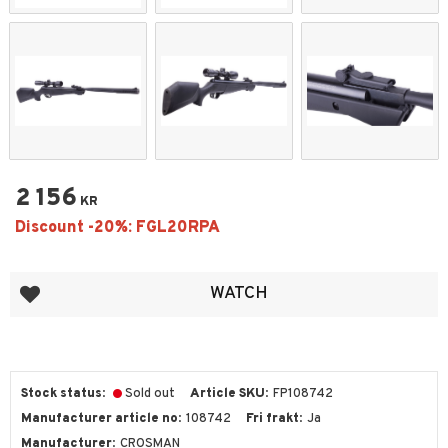
2 156
KR
Add to favorites
WATCH
Stock status
Sold out
Article SKU
FP108742
Manufacturer article no
108742
Fri frakt
Ja
Manufacturer
CROSMAN