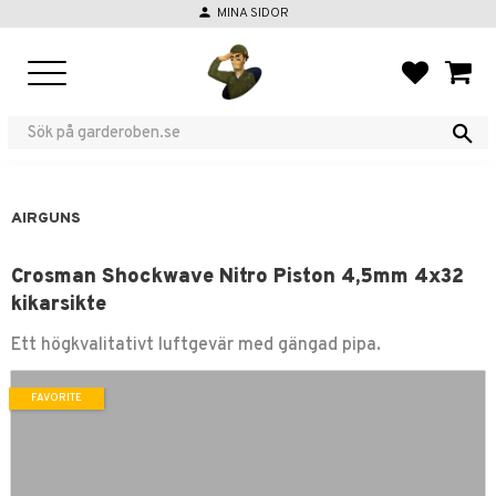
person
MINA SIDOR
Menu
FAVORIT
BASKE
AIRGUNS
Crosman Shockwave Nitro Piston 4,5mm 4x32
kikarsikte
Ett högkvalitativt luftgevär med gängad pipa.
FAVORITE