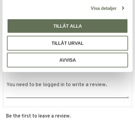
l
Större skjutmål från Artemis
med 4 st vildsvin.
Visa detaljer
559
KR
TILLÅT ALLA
TILLÅT URVAL
Reviews
AVVISA
You
Be the first to leave a review.