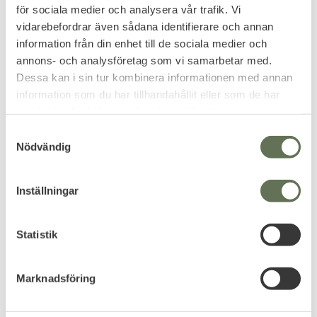
500st
för sociala medier och analysera vår trafik. Vi
Vinklad kraftig kulfång med
måltavlor för luftgevär.
JSB Knock Out är en tung
vidarebefordrar även sådana identifierare och annan
expanderande kula.
information från din enhet till de sociala medier och
183
295
KR
KR
annons- och analysföretag som vi samarbetar med.
Dessa kan i sin tur kombinera informationen med annan
information som du har tillhandahållit eller som de har
samlat in när du har använt deras tjänster.
S
FAVORITE
Nödvändig
a
m
t
Inställningar
y
c
k
Statistik
e
Add to favorites
s
Artemis Kulfång
Marknadsföring
v
Knockdown 4 Vildsvin
a
Luftvapen