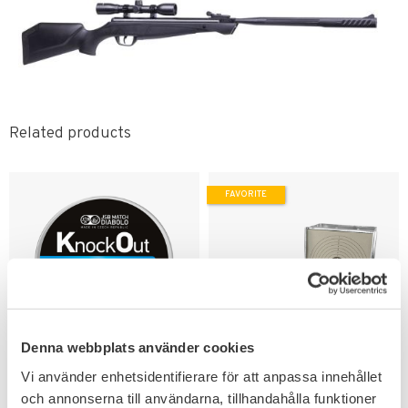
Related products
FAVORITE
Denna webbplats använder cookies
Add to favorites
Add to favorites
Vi använder enhetsidentifierare för att anpassa innehållet
JSB KO Slugs Luftgevär
Hatsan Kulfång High
och annonserna till användarna, tillhandahålla funktioner
Ammunition 4,5mm
Power Metall