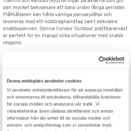
framtill och kardborrejusteringar på axlarna som gör
den mycket bekvämare att bära under långa perioder.
Plåthållaren kan hålla vanliga pansarplåtar och
levereras med ett nöddraghandtag samt bekväma
snabbspännen. Denna Condor Outdoor plattbärarväst
är perfekt för en mängd olika situationer med snabb
respons.
FUNKTION
Emergency drag handle
Denna webbplats använder cookies
Removable padded shoulder pads with hook and loop
guides
Vi använder enhetsidentifierare för att anpassa innehållet
Adjustable shoulder straps
och annonserna till användarna, tillhandahålla funktioner
Hook and loop webbing
för sociala medier och analysera vår trafik. Vi
vidarebefordrar även sådana identifierare och annan
MOLLE webbing for modular attachments
information från din enhet till de sociala medier och
Breathable 3D Mesh liner
annons- och analysföretag som vi samarbetar med.
Quick release buckles