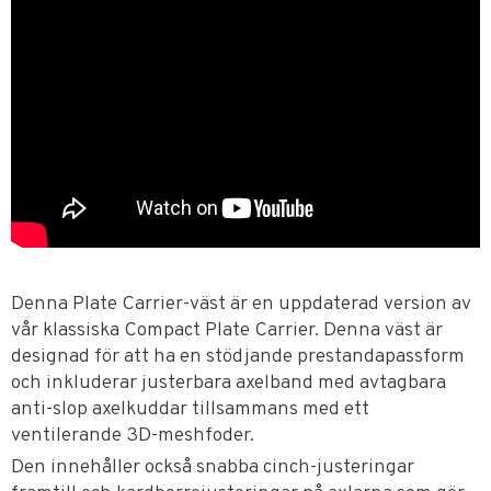
Denna Plate Carrier-väst är en uppdaterad version av
vår klassiska Compact Plate Carrier. Denna väst är
designad för att ha en stödjande prestandapassform
och inkluderar justerbara axelband med avtagbara
anti-slop axelkuddar tillsammans med ett
ventilerande 3D-meshfoder.
Den innehåller också snabba cinch-justeringar