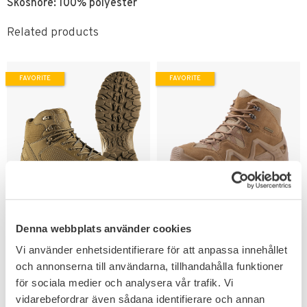
Skosnöre: 100% polyester
Related products
FAVORITE
FAVORITE
Add to favorites
Add to favorites
Mil-Tec Taktiska Kängor
Taktiska Militärkängor
Denna webbplats använder cookies
Lättvikt
Lättvikt Anti-slip
Stötdämpning & anti-halk.
Perfekt även för friluftsliv &
Vi använder enhetsidentifierare för att anpassa innehållet
vandring.
och annonserna till användarna, tillhandahålla funktioner
799
1 279
KR
KR
för sociala medier och analysera vår trafik. Vi
vidarebefordrar även sådana identifierare och annan