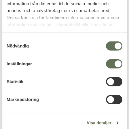
information från din enhet till de sociala medier och
annons- och analysföretag som vi samarbetar med.
Dessa kan i sin tur kombinera informationen med annan
information som du har tillhandahållit eller som de har
samlat in när du har använt deras tjänster.
S
Nödvändig
a
m
t
Inställningar
y
c
Add to favorites
Add to favorites
k
Statistik
G.I Panama Ökenkänga
Brandit Defense Öken-
e
Desert Tan
Djungelkänga Khaki
s
Marknadsföring
En tidlös snygg känga att bära
En lättvikts allround-känga för
v
till vardags!
vandring.
a
799
599
KR
KR
l
Visa detaljer