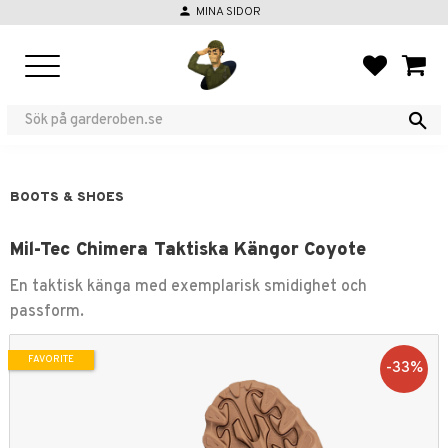
person
MINA SIDOR
Menu
FAVORIT
BASKE
BOOTS & SHOES
Mil-Tec Chimera Taktiska Kängor Coyote
En taktisk känga med exemplarisk smidighet och
passform.
FAVORITE
33
%