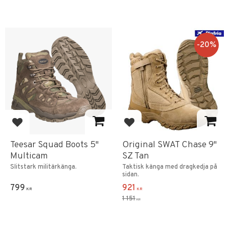
20
%
Add to favorites
Add to favorites
Teesar Squad Boots 5"
Original SWAT Chase 9"
Multicam
SZ Tan
Slitstark militärkänga.
Taktisk känga med dragkedja på
sidan.
799
921
KR
KR
1 151
KR