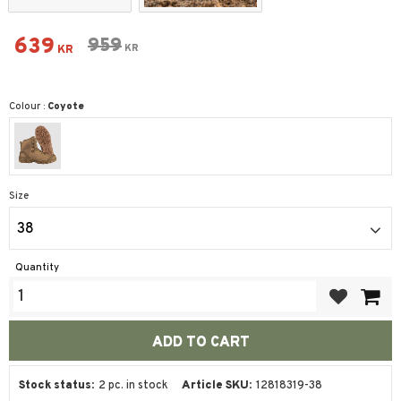
Reduced price:
639
Original price:
959
KR
KR
Colour :
Coyote
Size
38
Quantity
Add to favor
Stock status
2 pc. in stock
Article SKU
12818319-38