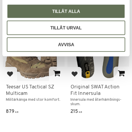
TILLÅT ALLA
FAVORITE
TILLÅT URVAL
AVVISA
Add to favorites
Add to favorites
Teesar US Tactical SZ
Original SWAT Action
Multicam
Fit Innersula
Militärkänga med stor komfort.
Innersula med återhämtnings-
skum.
879
215
KR
KR