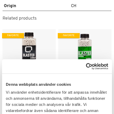
Origin
CH
Related products
FAVORITE
FAVORITE
Add to favorites
Add to favorites
Denna webbplats använder cookies
ASG Airsoft BB Q
ASG Airsoft BB Blaster
Vi använder enhetsidentifierare för att anpassa innehållet
Blaster 3300 kulor
3300 skott
och annonserna till användarna, tillhandahålla funktioner
Passar låg effekt & fjäderdrivna
Ultimat släthet ger
Airsoft replikor.
högkvalitativa airsoftkulor.
för sociala medier och analysera vår trafik. Vi
143
KR
vidarebefordrar även sådana identifierare och annan