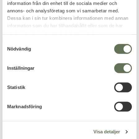
information från din enhet till de sociala medier och
151
KR
annons- och analysföretag som vi samarbetar med.
Dessa kan i sin tur kombinera informationen med annan
information som du har tillhandahållit eller som de har
samlat in när du har använt deras tjänster.
FAVORITE
10
%
S
Nödvändig
a
m
t
Inställningar
y
c
k
Statistik
Add to favorites
Add to favorites
e
s
WileyX Valor 2.5 Matte
Umarex Double Pistol
Marknadsföring
Black
Case
v
Smoke/Clear/Light
Pistolväska för två pistoler.
a
Rust
l
Skyddsglasögon med 3 linser.
Visa detaljer
1 439
479
KR
KR