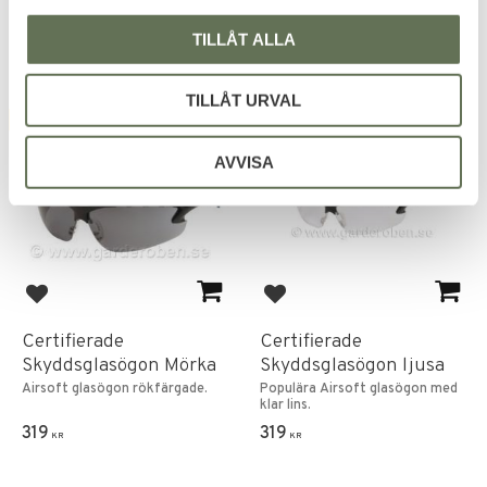
1 599
KR
TILLÅT ALLA
TILLÅT URVAL
FAVORITE
FAVORITE
AVVISA
Add to favorites
Add to favorites
Certifierade
Certifierade
Skyddsglasögon Mörka
Skyddsglasögon ljusa
Airsoft glasögon rökfärgade.
Populära Airsoft glasögon med
klar lins.
319
319
KR
KR