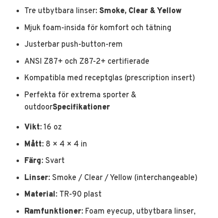
Tre utbytbara linser:
Smoke, Clear & Yellow
Mjuk foam-insida för komfort och tätning
Justerbar push-button-rem
ANSI Z87+ och Z87-2+ certifierade
Kompatibla med receptglas (prescription insert)
Perfekta för extrema sporter &
outdoor
Specifikationer
Vikt:
16 oz
Mått:
8 × 4 × 4 in
Färg:
Svart
Linser:
Smoke / Clear / Yellow (interchangeable)
Material:
TR-90 plast
Ramfunktioner:
Foam eyecup, utbytbara linser,