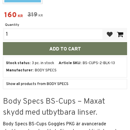
Reduced price:
160
Original price:
319
KR
KR
Quantity
Add to favor
Stock status
3 pc. in stock
Article SKU
BS-CUPS-2-BLK-13
Manufacturer
BODY SPECS
Show all products from BODY SPECS
Body Specs BS-Cups – Maxat
skydd med utbytbara linser.
Body Specs BS-Cups Goggles PKG är avancerade