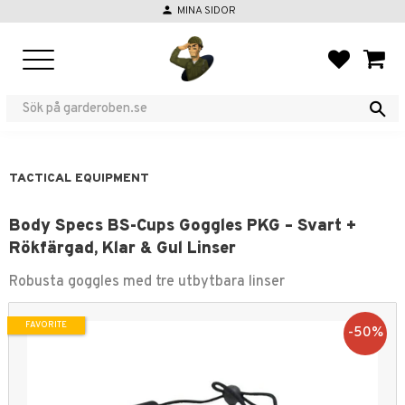
person
MINA SIDOR
Menu
FAVORIT
BASKE
TACTICAL EQUIPMENT
Body Specs BS-Cups Goggles PKG – Svart +
Rökfärgad, Klar & Gul Linser
Robusta goggles med tre utbytbara linser
FAVORITE
50
%