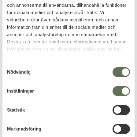
och annonserna till användarna, tillhandahålla funktioner
för sociala medier och analysera vår trafik. Vi
vidarebefordrar även sådana identifierare och annan
Add to favorites
Add to favorites
information från din enhet till de sociala medier och
annons- och analysföretag som vi samarbetar med.
Body Specs BSG matte
Body Specs Pistol+
black
Taktiska Solglasögon
Dessa kan i sin tur kombinera informationen med annan
Goggles
information som du har tillhandahållit eller som de har
Skyddsglasögon med klar lins.
samlat in när du har använt deras tjänster.
639
439
KR
KR
S
Nödvändig
a
m
t
Inställningar
y
FAVORITE
20
%
10
%
c
k
Statistik
e
s
Marknadsföring
v