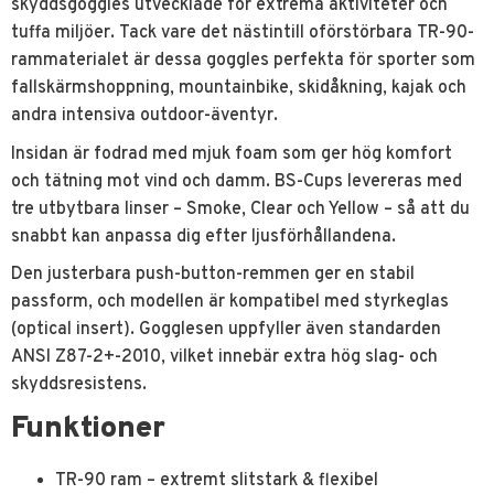
skyddsgoggles utvecklade för extrema aktiviteter och
tuffa miljöer. Tack vare det nästintill oförstörbara TR-90-
rammaterialet är dessa goggles perfekta för sporter som
fallskärmshoppning, mountainbike, skidåkning, kajak och
andra intensiva outdoor-äventyr.
Insidan är fodrad med mjuk foam som ger hög komfort
och tätning mot vind och damm. BS-Cups levereras med
tre utbytbara linser – Smoke, Clear och Yellow – så att du
snabbt kan anpassa dig efter ljusförhållandena.
Den justerbara push-button-remmen ger en stabil
passform, och modellen är kompatibel med styrkeglas
(optical insert). Gogglesen uppfyller även standarden
ANSI Z87-2+-2010, vilket innebär extra hög slag- och
skyddsresistens.
Funktioner
TR-90 ram – extremt slitstark & flexibel