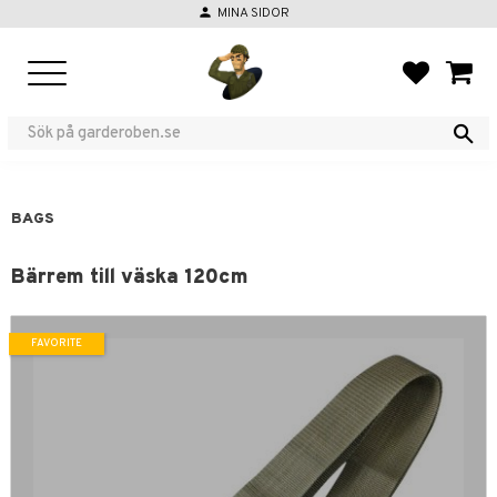
person
MINA SIDOR
Menu
FAVORIT
BASKE
BAGS
Bärrem till väska 120cm
FAVORITE