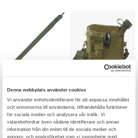
Add to favorites
Add to favorites
Bärrem 137,5cm
Mil-Tec US Fältflaska 2L
Olivgrön
Fodral Bärrem Olivgrön
Denna webbplats använder cookies
Vi använder enhetsidentifierare för att anpassa innehållet
108
183
KR
KR
och annonserna till användarna, tillhandahålla funktioner
för sociala medier och analysera vår trafik. Vi
vidarebefordrar även sådana identifierare och annan
information från din enhet till de sociala medier och
annons- och analysföretag som vi samarbetar med.
FAVORITE