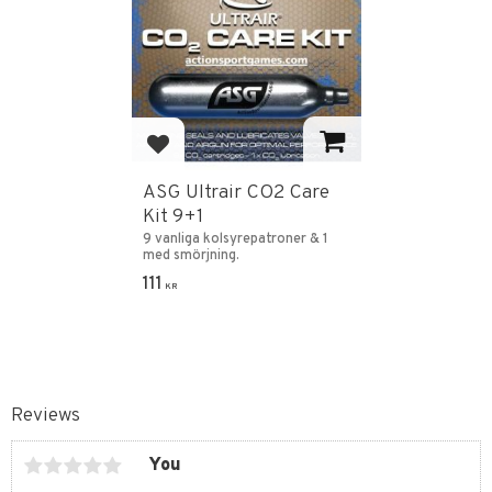
Add to favorites
ASG Ultrair CO2 Care
Kit 9+1
9 vanliga kolsyrepatroner & 1
med smörjning.
111
KR
Reviews
You