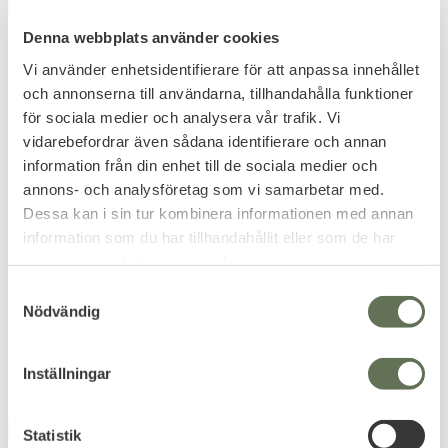
FAVORITE
FAVORITE
Denna webbplats använder cookies
Vi använder enhetsidentifierare för att anpassa innehållet
och annonserna till användarna, tillhandahålla funktioner
för sociala medier och analysera vår trafik. Vi
vidarebefordrar även sådana identifierare och annan
information från din enhet till de sociala medier och
Add to favorites
Add to favorites
annons- och analysföretag som vi samarbetar med.
ASG Degreasing Spray
ASG Ultraair High
Dessa kan i sin tur kombinera informationen med annan
Ultrair Airsoft
Grade Lub Smörjmedel
information som du har tillhandahållit eller som de har
Rengöring 150ml
Förbättrar smörjeffekten på
samlat in när du har använt deras tjänster.
metalldelar.
Vapenvård avlägsnar silikonolja,
S
smörjer & rengör.
Nödvändig
a
63
71
KR
KR
m
t
Inställningar
y
c
FAVORITE
k
Statistik