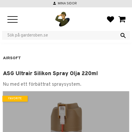
person
MINA SIDOR
Menu
FAVORIT
BASKE
AIRSOFT
ASG Ultrair Silikon Spray Olja 220ml
Nu med ett förbättrat spraysystem.
FAVORITE