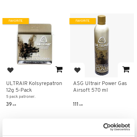
FAVORITE
FAVORITE
Add to favorites
Add to favorites
ULTRAIR Kolsyrepatron
ASG Ultrair Power Gas
12g 5-Pack
Airsoft 570 ml
5 pack patroner.
39
111
KR
KR