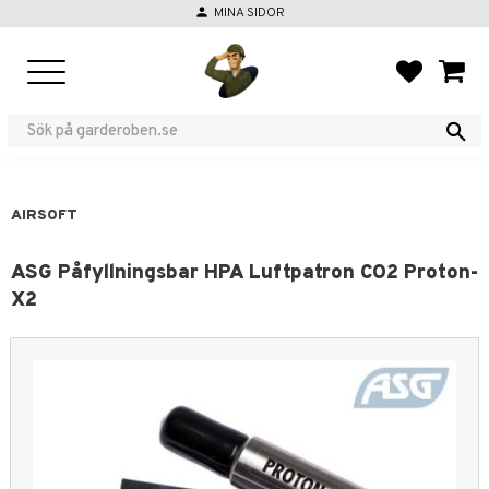
person
MINA SIDOR
Menu
FAVORIT
BASKE
AIRSOFT
ASG Påfyllningsbar HPA Luftpatron CO2 Proton-
X2