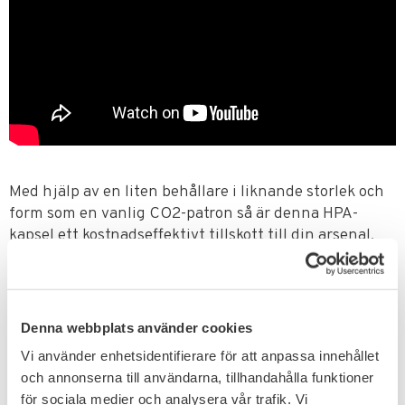
Med hjälp av en liten behållare i liknande storlek och
form som en vanlig CO2-patron så är denna HPA-
kapsel ett kostnadseffektivt tillskott till din arsenal.
De påfyllningsbara valven tillåter dig att enkelt fylla
på patronen igen. En vanlig luftpump hemma kan till
exempel fylla på patronen.
Denna webbplats använder cookies
Att använda detta system innebär också att
kapseltrycket kan justeras så att mynningshastigheten i
Vi använder enhetsidentifierare för att anpassa innehållet
Airgun kan justeras.
och annonserna till användarna, tillhandahålla funktioner
för sociala medier och analysera vår trafik. Vi