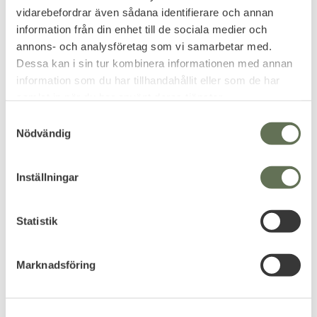
HPA-patronen behöver ASG18321 för att kunna fyllas på.
vidarebefordrar även sådana identifierare och annan
OBS!
Resultaten kan variera beroende på det interna
information från din enhet till de sociala medier och
CO2-systemet och byggkvaliteten.
annons- och analysföretag som vi samarbetar med.
Dessa kan i sin tur kombinera informationen med annan
information som du har tillhandahållit eller som de har
Reviews
samlat in när du har använt deras tjänster.
S
You
Nödvändig
a
m
t
Inställningar
y
c
k
Statistik
e
Be the first to leave a review.
s
Marknadsföring
v
a
l