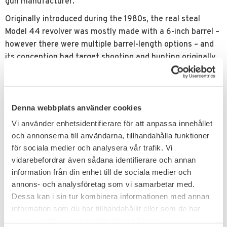
gun manufacturer.
Originally introduced during the 1980s, the real steal
Model 44 revolver was mostly made with a 6-inch barrel –
however there were multiple barrel-length options – and
its conception had target shooting and hunting originally
in mind.
When people think of Dan Wesson, they will invariably
think of the company’s double-action Model 44 revolvers
Denna webbplats använder cookies
such as this.
Vi använder enhetsidentifierare för att anpassa innehållet
Related products
och annonserna till användarna, tillhandahålla funktioner
för sociala medier och analysera vår trafik. Vi
vidarebefordrar även sådana identifierare och annan
FAVORITE
information från din enhet till de sociala medier och
annons- och analysföretag som vi samarbetar med.
Dessa kan i sin tur kombinera informationen med annan
information som du har tillhandahållit eller som de har
samlat in när du har använt deras tjänster.