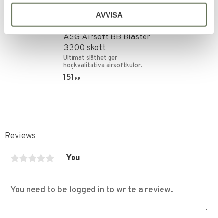
AVVISA
Add to favorites
ASG Airsoft BB Blaster
3300 skott
Ultimat släthet ger
högkvalitativa airsoftkulor.
151
KR
Reviews
You