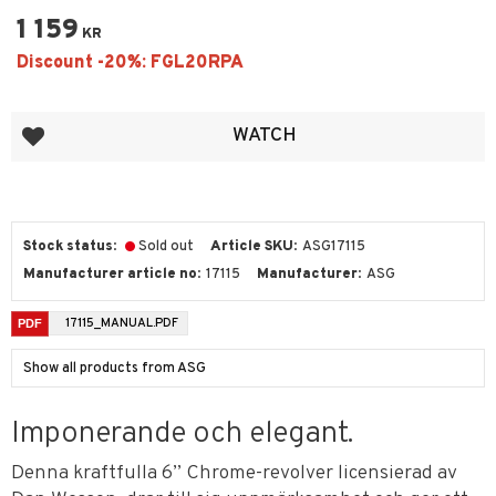
1 159
KR
Add to favorites
WATCH
Stock status
Sold out
Article SKU
ASG17115
Manufacturer article no
17115
Manufacturer
ASG
17115_MANUAL.PDF
Show all products from ASG
Imponerande och elegant.
Denna kraftfulla 6” Chrome-revolver licensierad av