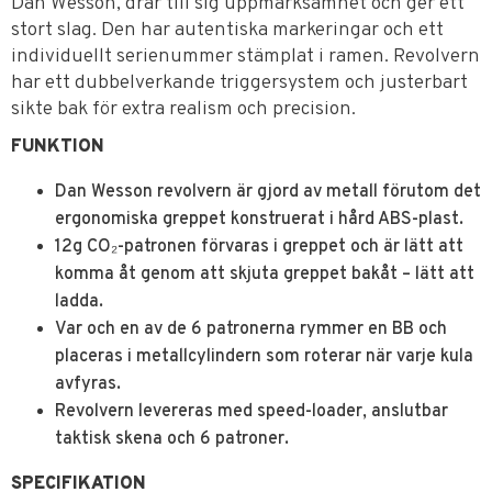
Dan Wesson, drar till sig uppmärksamhet och ger ett
stort slag. Den har autentiska markeringar och ett
individuellt serienummer stämplat i ramen. Revolvern
har ett dubbelverkande triggersystem och justerbart
sikte bak för extra realism och precision.
FUNKTION
Dan Wesson revolvern är gjord av metall förutom det
ergonomiska greppet konstruerat i hård ABS-plast.
12g CO₂-patronen förvaras i greppet och är lätt att
komma åt genom att skjuta greppet bakåt – lätt att
ladda.
Var och en av de 6 patronerna rymmer en BB och
placeras i metallcylindern som roterar när varje kula
avfyras.
Revolvern levereras med speed-loader, anslutbar
taktisk skena och 6 patroner.
SPECIFIKATION