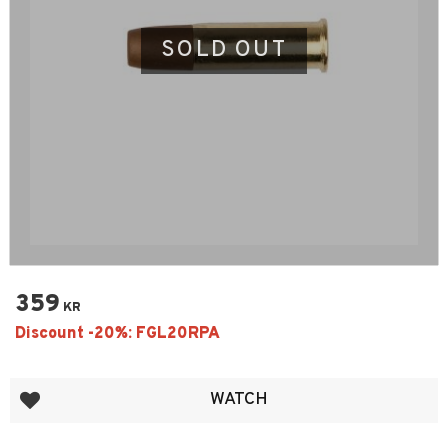
SOLD OUT
359
KR
Add to favorites
WATCH