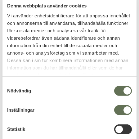
Denna webbplats använder cookies
Vi använder enhetsidentifierare för att anpassa innehållet
och annonserna till användarna, tillhandahålla funktioner
för sociala medier och analysera vår trafik. Vi
Add to favorites
Add to favorites
vidarebefordrar även sådana identifierare och annan
Colt Python 2,5"
Umarex Colt Single
information från din enhet till de sociala medier och
Luftpistol CO2 4,5mm
Action Army 45
annons- och analysföretag som vi samarbetar med.
Svart
Peacemaker Antique
Dessa kan i sin tur kombinera informationen med annan
4,5mm Diabolo
information som du har tillhandahållit eller som de har
Laddas med 4,5mm diaboler.
samlat in när du har använt deras tjänster.
1 279
2 956
KR
KR
S
Nödvändig
a
m
t
Inställningar
y
c
k
Statistik
e