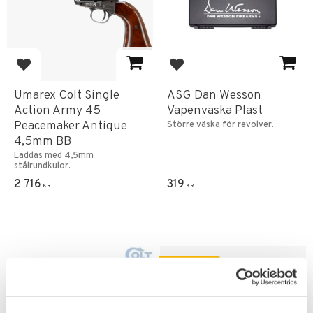
Add to favorites
Add to favorites
Umarex Colt Single
ASG Dan Wesson
Action Army 45
Vapenväska Plast
Peacemaker Antique
Större väska för revolver.
4,5mm BB
Laddas med 4,5mm
stålrundkulor.
2 716
319
KR
KR
FAVORITE