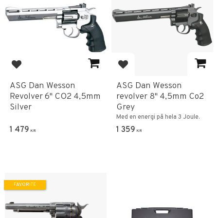
Add to favorites
Add to favorites
ASG Dan Wesson
ASG Dan Wesson
Revolver 6" CO2 4,5mm
revolver 8" 4,5mm Co2
Silver
Grey
Med en energi på hela 3 Joule.
1 479
1 359
KR
KR
FAVORITE