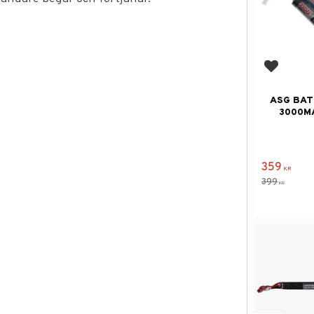
Add to f
ASG BAT
3000M
359
KR
399
KR