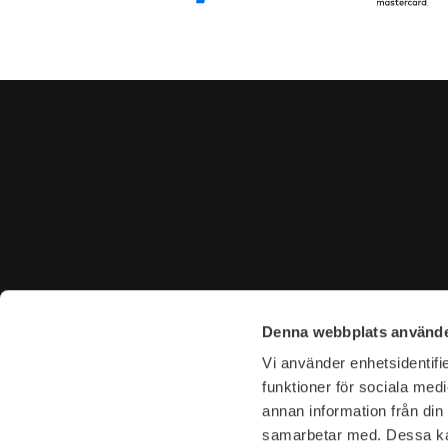
CONTACT US
VISIT U
Denna webbplats använde
Tel. +46 (0)8-31 44 40
Tegnérga
Vi använder enhetsidentifie
E-mail. info@garderoben.se
113 59 S
funktioner för sociala medi
annan information från din
Telephone hours:
Opening 
samarbetar med. Dessa kan