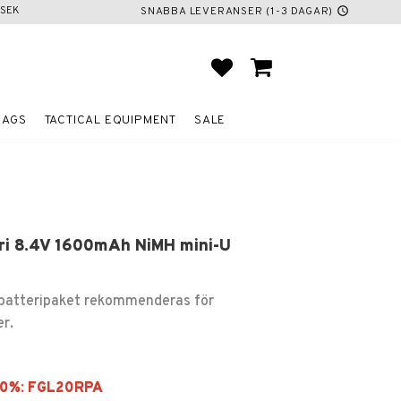
SEK
SNABBA LEVERANSER (1-3 DAGAR)
schedule
FAVORITES
BASKET
BAGS
TACTICAL EQUIPMENT
SALE
ri 8.4V 1600mAh NiMH mini-U
batteripaket rekommenderas för
er.