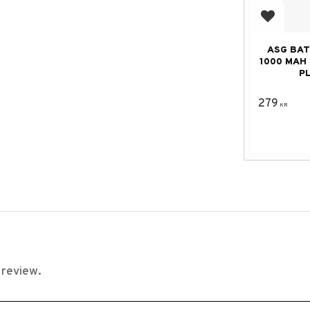
Add to f
ASG BATT
1000 MAH 
P
279
KR