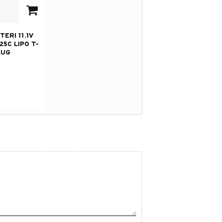
avorites
ERI 11.1V
25C LIPO T-
LUG