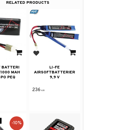
RELATED PRODUCTS
avorites
Add to favorites
V BATTERI
LI-FE
 1000 MAH
AIRSOFTBATTERIER
-PO PEQ
9,9 V
236
KR
10
%