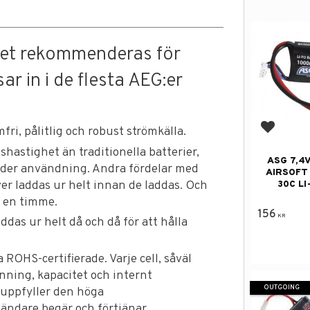
et rekommenderas för
r in i de flesta AEG:er
fri, pålitlig och robust strömkälla.
Add to f
hastighet än traditionella batterier,
ASG 7,4
under användning. Andra fördelar med
AIRSOFT
ver laddas ur helt innan de laddas. Och
30C LI
m en timme.
156
KR
das ur helt då och då för att hålla
ROHS-certifierade. Varje cell, såväl
änning, kapacitet och internt
OUTGOING
e uppfyller den höga
ändare begär och förtjänar.