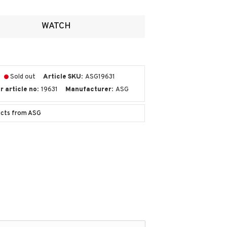
ites
WATCH
Sold out
Article SKU
ASG19631
 article no
19631
Manufacturer
ASG
ucts from ASG