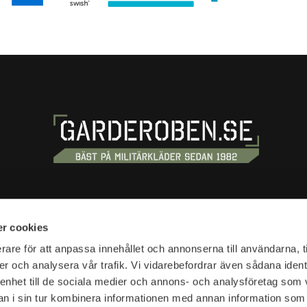
S
SHOPPING
r cookies
tan 20
Terms and conditions
rare för att anpassa innehållet och annonserna till användarna, t
tockholm
er och analysera vår trafik. Vi vidarebefordrar även sådana ident
Customer service
 enhet till de sociala medier och annons- och analysföretag som 
Shipping & delivery
hours:
 i sin tur kombinera informationen med annan information som
Complaint and return