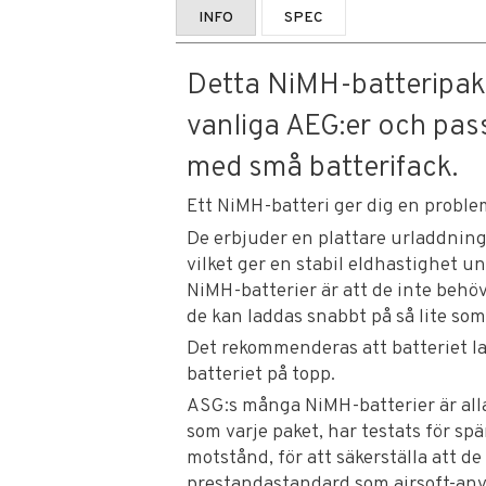
INFO
SPEC
Detta NiMH-batteripak
vanliga AEG:er och passa
med små batterifack.
Ett NiMH-batteri ger dig en problem
De erbjuder en plattare urladdnings
vilket ger en stabil eldhastighet 
NiMH-batterier är att de inte behö
de kan laddas snabbt på så lite so
Det rekommenderas att batteriet lad
batteriet på topp.
ASG:s många NiMH-batterier är alla 
som varje paket, har testats för sp
motstånd, för att säkerställa att d
prestandastandard som airsoft-anv