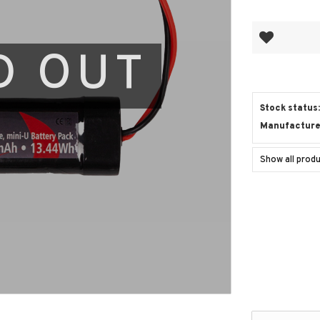
Add to favor
D OUT
Stock status
Manufacturer
Show all prod