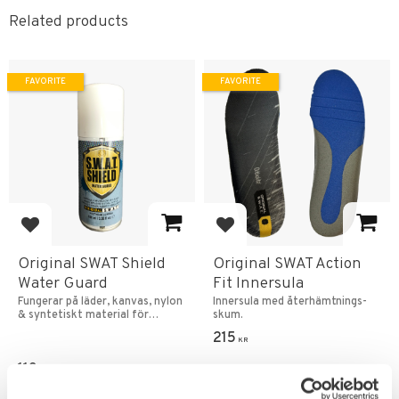
Related products
FAVORITE
FAVORITE
Add to favorites
Add to favorites
Original SWAT Shield
Original SWAT Action
Water Guard
Fit Innersula
Fungerar på läder, kanvas, nylon
Innersula med återhämtnings-
& syntetiskt material för
skum.
kängor & skor.
215
KR
119
KR