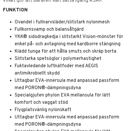
vilket gör att bäraren kan sätta igång ASAP.
FUNKTION
Ovandel i fullnarvsläder/slitstark nylonmesh
Fullkornsvamp och balansåtgärd
YKK® sidodragkedja i slitstarkt Vision-mönster för
enkel på- och avtagning med kardborre stängning
Klädd tunga för att hålla smuts och skräp borta
Slitstarka spetsöglor i polymerhastighet
Fuktavledande luftnätfoder med AEGIS
antimikrobiellt skydd
Uttagbar EVA-innersula med anpassad passform
med PORON®-dämpningsdyna
Specialgjuten phylon EVA mellansula för lätt
komfort och vaggat stöd
Flygplatsvänlig nylonskaft
Uttagbar EVA-innersula med anpassad passform
med PORON®-dämpningsdyna