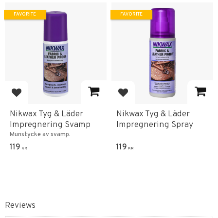
FAVORITE
FAVORITE
Add to favorites
Add to favorites
Nikwax Tyg & Läder
Nikwax Tyg & Läder
Impregnering Svamp
Impregnering Spray
Munstycke av svamp.
119
119
KR
KR
Reviews