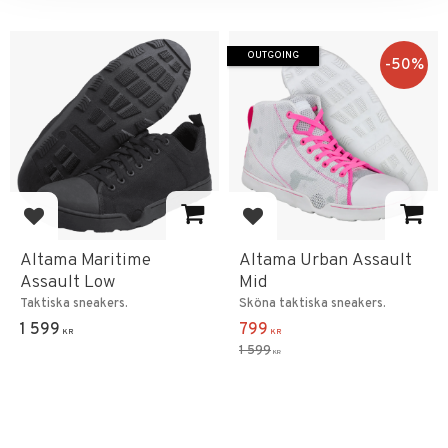
OUTGOING
50
%
Add to favorites
Add to favorites
Altama Maritime
Altama Urban Assault
Assault Low
Mid
Taktiska sneakers.
Sköna taktiska sneakers.
1 599
799
KR
KR
1 599
KR