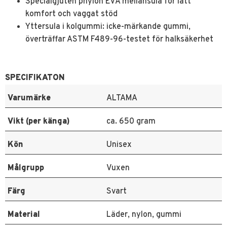
Specialgjuten phylon EVA mellansula för lätt
komfort och vaggat stöd
Yttersula i kolgummi: icke-märkande gummi,
överträffar ASTM F489-96-testet för halksäkerhet
SPECIFIKATON
Varumärke
ALTAMA
Vikt (per känga)
ca. 650 gram
Kön
Unisex
Målgrupp
Vuxen
Färg
Svart
Material
Läder, nylon, gummi