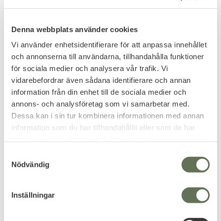
Denna webbplats använder cookies
FAVORITE
FAVORITE
40
%
40
%
Vi använder enhetsidentifierare för att anpassa innehållet
och annonserna till användarna, tillhandahålla funktioner
för sociala medier och analysera vår trafik. Vi
vidarebefordrar även sådana identifierare och annan
information från din enhet till de sociala medier och
annons- och analysföretag som vi samarbetar med.
Dessa kan i sin tur kombinera informationen med annan
Add to favorites
Add to favorites
information som du har tillhandahållit eller som de har
Altama Aboottabad Trail
Altama Aboottabad Trail
samlat in när du har använt deras tjänster.
Mid WP
Low
S
Vattentäta friluftskängor för
Robusta vandringsskor.
Nödvändig
a
professionella. Flygplatsvänliga
kängor.
m
1 133
1 080
KR
KR
t
1 888
1 799
KR
KR
Inställningar
y
c