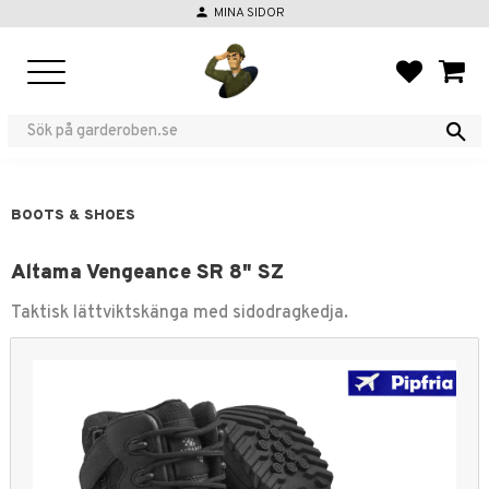
person
MINA SIDOR
Menu
FAVORIT
BASKE
BOOTS & SHOES
Altama Vengeance SR 8" SZ
Taktisk lättviktskänga med sidodragkedja.