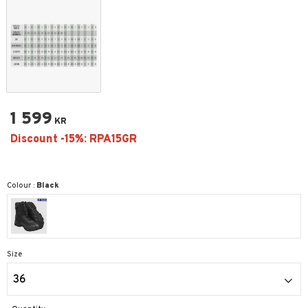
1 599
KR
Colour :
Black
Size
36