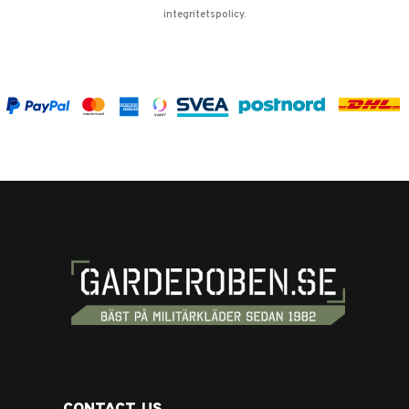
integritetspolicy
.