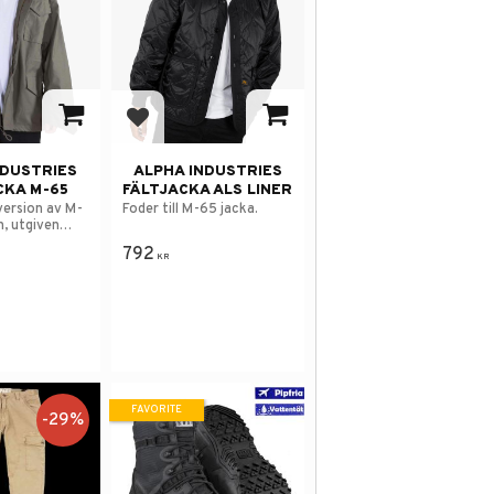
avorites
Add to favorites
NDUSTRIES
ALPHA INDUSTRIES
CKA M-65
FÄLTJACKA ALS LINER
version av M-
Foder till M-65 jacka.
n, utgiven
n 1965.
792
KR
FAVORITE
29
%