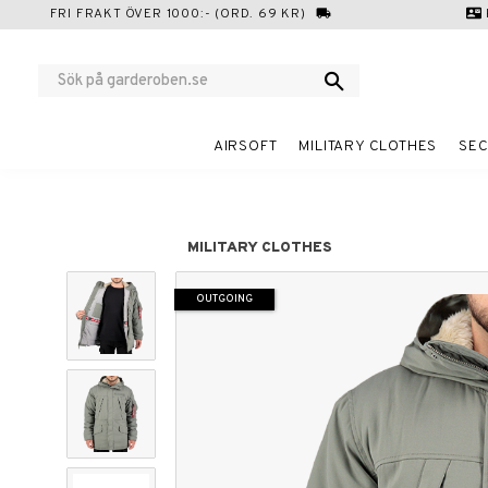
FRI FRAKT ÖVER 1000:- (ORD. 69 KR)
local_shipping
contact_mail
AIRSOFT
MILITARY CLOTHES
SEC
MILITARY CLOTHES
OUTGOING