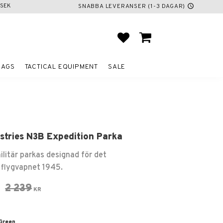
SEK
SNABBA LEVERANSER (1-3 DAGAR)
schedule
FAVORITES
BASKET
BAGS
TACTICAL EQUIPMENT
SALE
stries N3B Expedition Parka
ilitär parkas designad för det
flygvapnet 1945.
 price:
Original price:
2 239
KR
Green