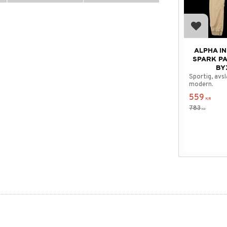
Add to f
ALPHA I
SPARK P
BY
Sportig, avs
modern.
559
KR
783
KR