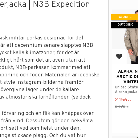
derjacka | N3B Expedition
FAVORITE
OUTGOING
sisk militär parkas designad för det
är ett decennium senare släpptes N3B
ycket kalla klimatzoner, för det är
Add to f
ckligt hårt som det är, även utan att
rodukt, N3B-parkasen kommer med ett
ALPHA I
oppning och foder. Materialen är idealiska
ARCTIC D
eet-style Instagram-bilderna framför
VINTE
United Stat
övergivna lager under de kallare
Alaska jacka
v atmosfäriska förhållanden (se dock
Stratos.
2 156
KR
2 392
KR
r förvaring och en flik kan knäppas över
p från vind. Dessutom gör den bekväma
ort sett vad som helst under den,
tunga stickade plagg. Och du vet hur