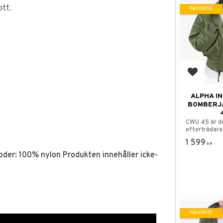
tt.
FAVORITE
Add to f
ALPHA I
BOMBERJ
CWU 45 är d
efterträdaren
1 599
KR
oder: 100% nylon Produkten innehåller icke-
FAVORITE