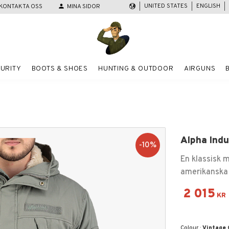
UNITED STATES
ENGLISH
KONTAKTA OSS
person
MINA SIDOR
URITY
BOOTS & SHOES
HUNTING & OUTDOOR
AIRGUNS
Alpha Indu
10
%
En klassisk m
amerikanska 
Reduced
2 015
KR
Colour :
Vintage 