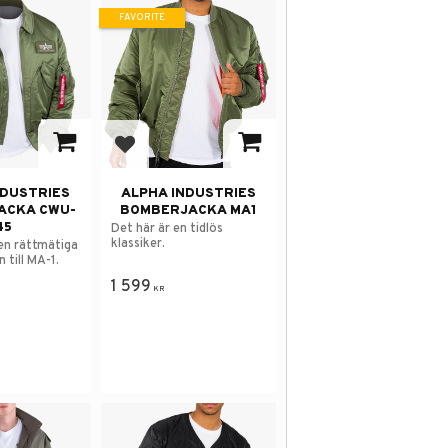
FAVORITE
avorites
Add to favorites
NDUSTRIES
ALPHA INDUSTRIES
ACKA CWU-
BOMBERJACKA MA1
45
Det här är en tidlös
klassiker.
en rättmätiga
 till MA-1.
1 599
KR