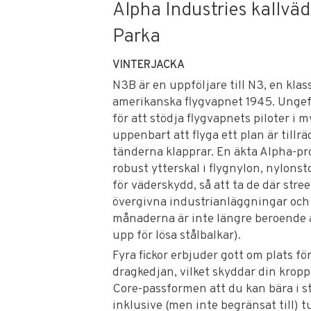
Alpha Industries kallvä
Parka
VINTERJACKA
N3B är en uppföljare till N3, en klas
amerikanska flygvapnet 1945. Ungef
för att stödja flygvapnets piloter i m
uppenbart att flyga ett plan är tillrä
tänderna klapprar. En äkta Alpha-p
robust ytterskal i flygnylon, nylonst
för väderskydd, så att ta de där str
övergivna industrianläggningar och 
månaderna är inte längre beroende a
upp för lösa stålbalkar).
Fyra fickor erbjuder gott om plats fö
dragkedjan, vilket skyddar din krop
Core-passformen att du kan bära i st
inklusive (men inte begränsat till) 