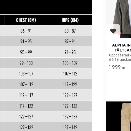
Add to f
ALPHA I
FÄLTJA
Uppdaterad 
65 fältjacka
första gånge
1 999
KR