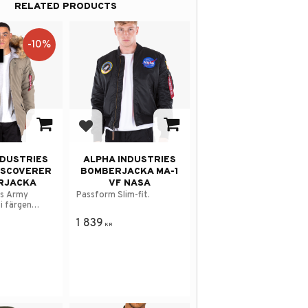
RELATED PRODUCTS
10
%
avorites
Add to favorites
NDUSTRIES
ALPHA INDUSTRIES
ISCOVERER
BOMBERJACKA MA-1
RJACKA
VF NASA
es Army
Passform Slim-fit.
 i färgen
1 839
KR