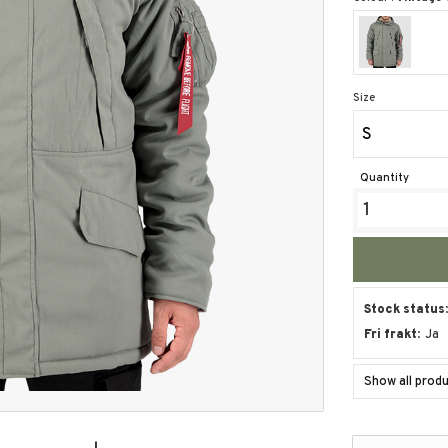
Size
S
Quantity
Stock status
Fri frakt
Ja
Show all pro