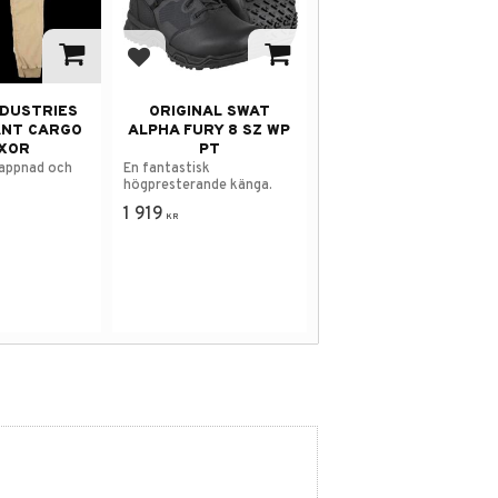
avorites
Add to favorites
NDUSTRIES
ORIGINAL SWAT
ANT CARGO
ALPHA FURY 8 SZ WP
XOR
PT
lappnad och
En fantastisk
högpresterande känga.
1 919
KR