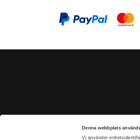
CONTACT US
VISIT U
Denna webbplats använde
Tel. +46 (0)8-31 44 40
Tegnérga
Vi använder enhetsidentifie