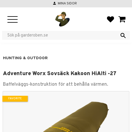
person
MINA SIDOR
Menu
FAVORIT
BASKE
HUNTING & OUTDOOR
Adventure Worx Sovsäck Kakoon HiAlti -27
Baffelväggs-konstruktion för att behålla värmen.
FAVORITE