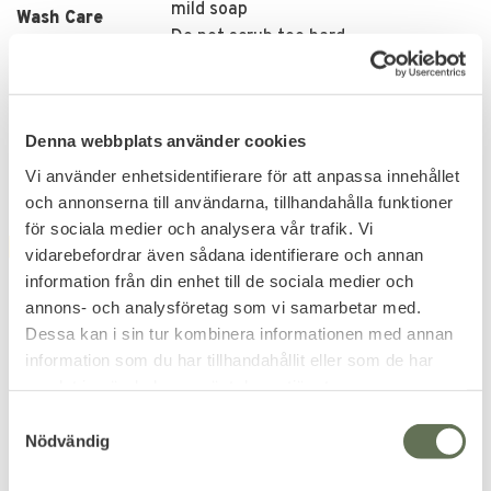
mild soap
Wash Care
Do not scrub too hard
Drip dry in the shade
Do not use petrol/acetate/alcohol
solutions
Denna webbplats använder cookies
Related products
Vi använder enhetsidentifierare för att anpassa innehållet
och annonserna till användarna, tillhandahålla funktioner
för sociala medier och analysera vår trafik. Vi
FAVORITE
vidarebefordrar även sådana identifierare och annan
information från din enhet till de sociala medier och
annons- och analysföretag som vi samarbetar med.
Dessa kan i sin tur kombinera informationen med annan
information som du har tillhandahållit eller som de har
samlat in när du har använt deras tjänster.
S
Add to favorites
Add to favorites
Nödvändig
a
Sovsäck Sommar
Sovsäck Sommar 10C
m