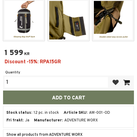
1 599
KR
Quantity
Add to favor
Stock status
12 pc. in stock
Article SKU
AW-001-OD
Fri frakt
Ja
Manufacturer
ADVENTURE WORX
Show all products from ADVENTURE WORX