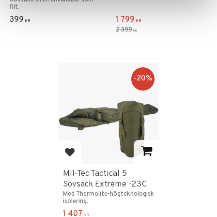
filt.
399
1 799
KR
KR
2 399
KR
20
%
Add to favorites
Mil-Tec Tactical 5
Sovsäck Extreme -23C
Med Thermolite-högteknologisk
isolering.
1 407
KR