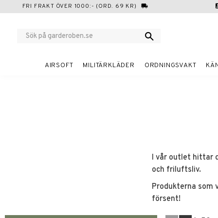
FRI FRAKT ÖVER 1000:- (ORD. 69 KR)
local_shipping
cont
AIRSOFT
MILITÄRKLÄDER
ORDNINGSVAKT
KÄ
I vår outlet hittar
och friluftsliv.
Produkterna som vi
försent!