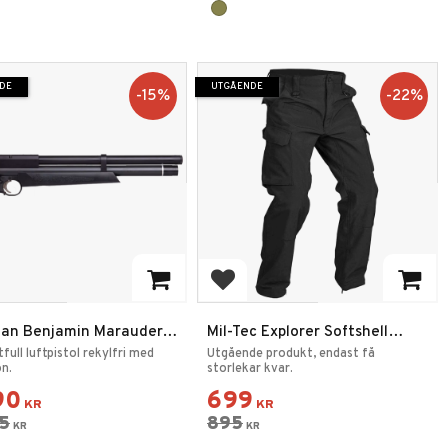
DE
UTGÅENDE
15
%
22
%
 till i favoriter
Lägg till i favoriter
an Benjamin Marauder
Mil-Tec Explorer Softshell
l 5,5mm
Byxor
full luftpistol rekylfri med
Utgående produkt, endast få
on.
storlekar kvar.
90
699
KR
KR
5
895
KR
KR