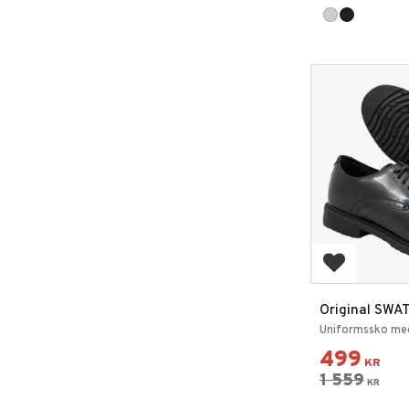
Lägg till i 
Original SWAT
Uniformssko me
499
KR
1 559
KR