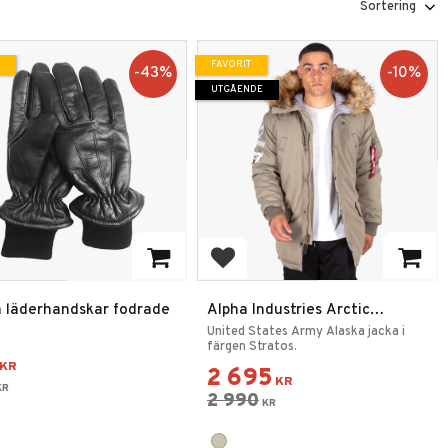
FAVORIT
43
%
10
%
UTGÅENDE
 till i favoriter
Lägg till i favoriter
 läderhandskar fodrade
Alpha Industries Arctic
Discoverer Vinterjacka
United States Army Alaska jacka i
färgen Stratos.
KR
2 695
KR
KR
2 990
KR