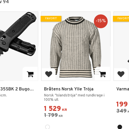
v
94
FAVORIT
FAVORIT
15
%
favoriter
Lägg till i favoriter
Lägg
35SBK 2 Bugout
Bråtens Norsk Ylle Tröja
Varma
kniv
8cm.
Norsk "Islandströja" med rundkrage i
100% ull.
199
1 529
KR
349
1 799
KR