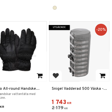
UTGÅENDE
20
%
 till i favoriter
Lägg till i favoriter
o All-round Handske
Snigel Vadderad 500 Väska -11
d
Grå
handskar vattentäta med
inn.
1 743
KR
KR
2 179
KR