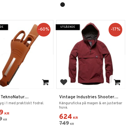
DE
UTGÅENDE
60
%
17
%
 till i favoriter
Lägg till i favoriter
1 TeknoNatur
Vintage Industries Shooter
verktyg
Anorak
yg i 1 med praktiskt fodral.
Känguruficka på magen & en justerbar
huva.
99
KR
624
9
KR
KR
749
KR