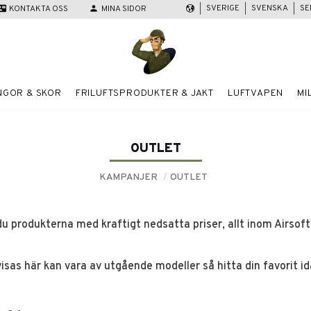
SVERIGE
SVENSKA
SE
act_mail
KONTAKTA OSS
person
MINA SIDOR
NGOR & SKOR
FRILUFTSPRODUKTER & JAKT
LUFTVAPEN
MI
OUTLET
KAMPANJER
OUTLET
 du produkterna med kraftigt nedsatta priser, allt inom Airsoft,
sas här kan vara av utgående modeller så hitta din favorit id