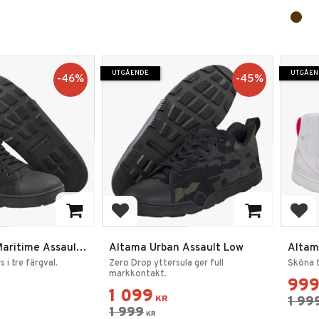
UTGÅENDE
UTGÅEN
46
%
45
%
favoriter
Lägg till i favoriter
Lägg
aritime Assault
Altama Urban Assault Low
Altam
 i tre färgval.
Zero Drop yttersula ger full
Sköna t
markkontakt.
99
1 099
KR
1 99
1 999
KR