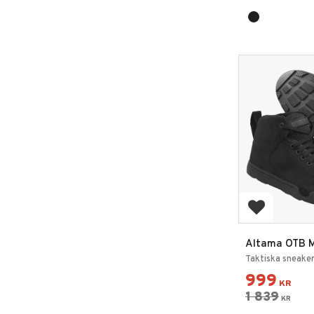
Lägg till i 
Altama OTB M
Mid
Taktiska sneakers
999
KR
1 839
KR