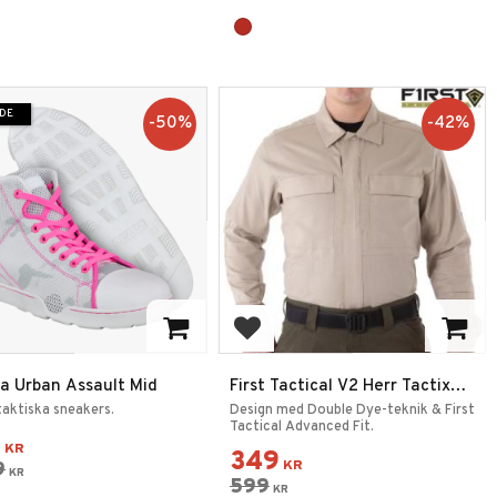
DE
50
%
42
%
 till i favoriter
Lägg till i favoriter
a Urban Assault Mid
First Tactical V2 Herr Tactix
BDU Skjorta Khaki
aktiska sneakers.
Design med Double Dye-teknik & First
Tactical Advanced Fit.
9
KR
349
9
KR
KR
599
KR