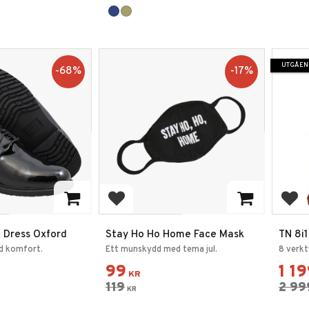
UTGÅEN
68
%
17
%
favoriter
Lägg till i favoriter
Lägg
 Dress Oxford
Stay Ho Ho Home Face Mask
TN 8i
Multi
d komfort.
Ett munskydd med tema jul.
8 verkt
99
1 1
KR
119
2 99
KR