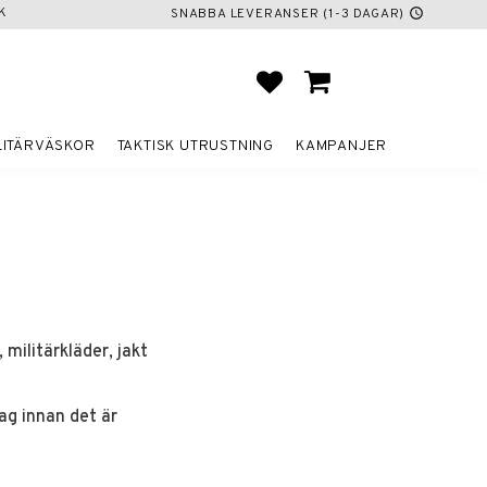
K
SNABBA LEVERANSER (1-3 DAGAR)
schedule
FAVORITER
KUNDVAGN
LITÄRVÄSKOR
TAKTISK UTRUSTNING
KAMPANJER
 militärkläder, jakt
ag innan det är
Välj sortering