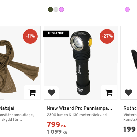
UTGÅENDE
11
%
27
%
favoriter
Lägg till i favoriter
Lägg
Nätsjal
Nraw Wizard Pro Pannlampa
Rothc
Magnet USB 2300lm
Fodra
nsiktskamouflage,
2300 lumen & 130 meter räckvidd.
Vinter
m skydd för
konstsk
799
KR
199
1 099
KR