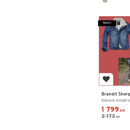
PAKET
Lägg till i 
Brandit Sher
Klassisk modell 
1 799
KR
2 173
KR