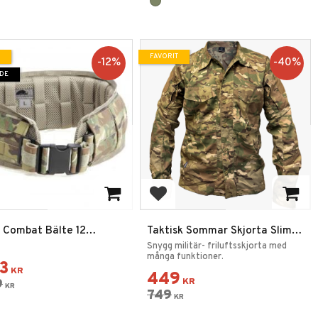
FAVORIT
12
%
40
%
DE
 till i favoriter
Lägg till i favoriter
l Combat Bälte 12
Taktisk Sommar Skjorta Slim-
cam
fit
Snygg militär- friluftsskjorta med
många funktioner.
43
KR
449
9
KR
KR
749
KR