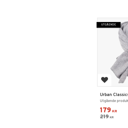
UTGÅENDE
Lägg till i 
Urban Classic
Polyester
Utgående produkt,
179
KR
219
KR