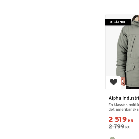
Visa fler
UTGÅENDE
Lägg till i 
Alpha Industr
Expedition P
En klassisk milit
det amerikanska
2 519
KR
2 799
KR