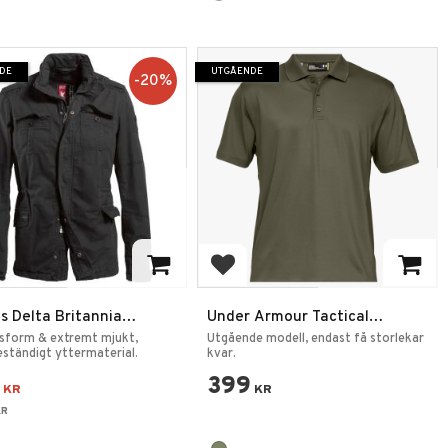
DE
UTGÅENDE
20
%
 till i favoriter
Lägg till i favoriter
s Delta Britannia
Under Armour Tactical
cka
Performance Polo Shirt
sform & extremt mjukt,
Utgående modell, endast få storlekar
ständigt yttermaterial.
kvar.
399
KR
KR
R