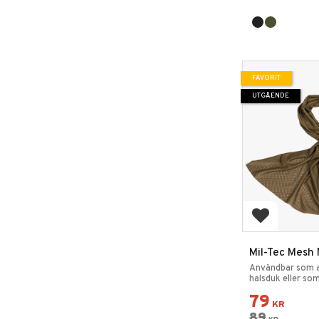
FAVORIT
UTGÅENDE
Lägg till i 
Mil-Tec Mesh 
Användbar som a
halsduk eller so
utrustning.
79
KR
89