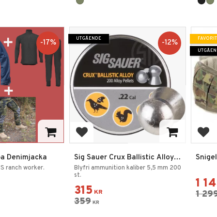
UTGÅENDE
FAVORIT
17
%
12
%
UTGÅEN
favoriter
Lägg till i favoriter
Lägg
pa Denimjacka
Sig Sauer Crux Ballistic Alloy
Snige
Diabol 5,5mm 200st
Multi
US ranch worker.
Blyfri ammunition kaliber 5,5 mm 200
st.
1 1
315
KR
1 29
359
KR