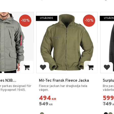
UTGÅENDE
UTGÅEN
10
%
10
%
favoriter
Lägg till i favoriter
Lägg
ies N3B
Mil-Tec Fransk Fleece Jacka
Surplu
arka
Fältja
är parkas designad för
Fleece-jackan har dragkedja hela
Bra pas
 flygvapnet 1945.
vägen.
väderbe
494
599
KR
549
749
KR
K