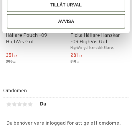
TILLÅT URVAL
Lägg till i favoriter
Lägg till i favoriter
AVVISA
Snigel Handfängsel
Snigel Kombinations
Hållare Pouch -09
Ficka Hållare Hanskar
HighVis Gul
-09 HighVis Gul
HighVis gul handskhållare.
351
281
KR
KR
399
319
KR
KR
Omdömen
Du