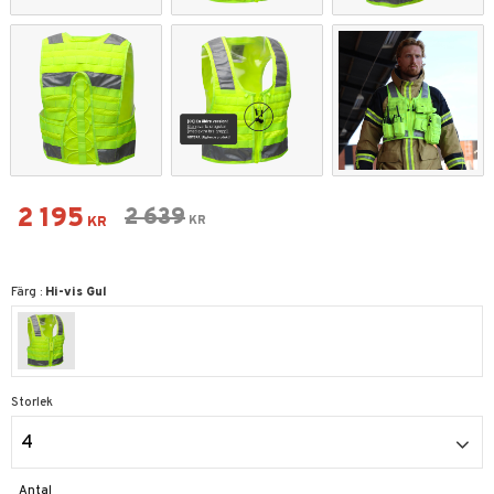
Nedsatt pris:
2 195
Ordinarie pris:
2 639
KR
KR
Färg :
Hi-vis Gul
Storlek
4
Antal