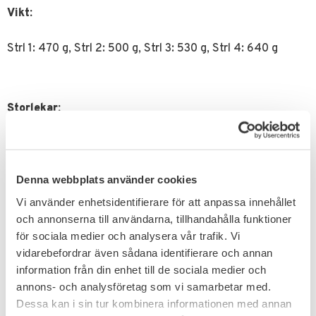
Vikt:
Strl 1: 470 g, Strl 2: 500 g, Strl 3: 530 g, Strl 4: 640 g
Storlekar:
1= 85-100 cm midja
2= 95-110 cm midja
3= 100-120 cm midja
Denna webbplats använder cookies
4= 110-130 cm midja
Vi använder enhetsidentifierare för att anpassa innehållet
och annonserna till användarna, tillhandahålla funktioner
Relaterade produkter
för sociala medier och analysera vår trafik. Vi
vidarebefordrar även sådana identifierare och annan
information från din enhet till de sociala medier och
12
%
12
%
annons- och analysföretag som vi samarbetar med.
Dessa kan i sin tur kombinera informationen med annan