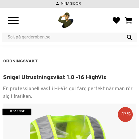
person
MINA SIDOR
Meny
FAVORIT
KUND
ORDNINGSVAKT
Snigel Utrustningsväst 1.0 -16 HighVis
En professionell väst i Hi-Vis gul färg perfekt när man rör
sig i trafiken.
UTGÅENDE
17
%