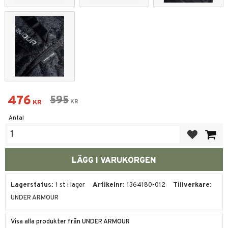
Nedsatt pris:
476
Ordinarie pris:
595
KR
KR
Antal
Lägg till i fa
Lagerstatus
1 st i lager
Artikelnr
1364180-012
Tillverkare
UNDER ARMOUR
Visa alla produkter från UNDER ARMOUR