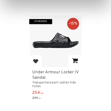
UTGÅENDE
15
%
Lägg till i favoriter
Under Armour Locker IV
Sandal
Transportera bort vatten från
foten.
254
KR
299
KR