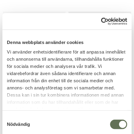
FAVORIT
Denna webbplats använder cookies
Vi använder enhetsidentifierare för att anpassa innehållet
och annonserna till användarna, tillhandahålla funktioner
för sociala medier och analysera vår trafik. Vi
Lägg till i favoriter
Lägg till i favoriter
vidarebefordrar även sådana identifierare och annan
Under Armour Micro G
Under Armour Blitzing
information från din enhet till de sociala medier och
Valsetz Side-Zip Mid
3.0 Keps
annons- och analysföretag som vi samarbetar med.
Svart
Tredje generationen av den
Dessa kan i sin tur kombinera informationen med annan
högkvalitativa klassisk kepsen.
Höjd 15cm. Lättviktigt
information som du har tillhandahållit eller som de har
syntetiskt läder och textil.
samlat in när du har använt deras tjänster.
1 699
249
KR
KR
S
Nödvändig
a
m