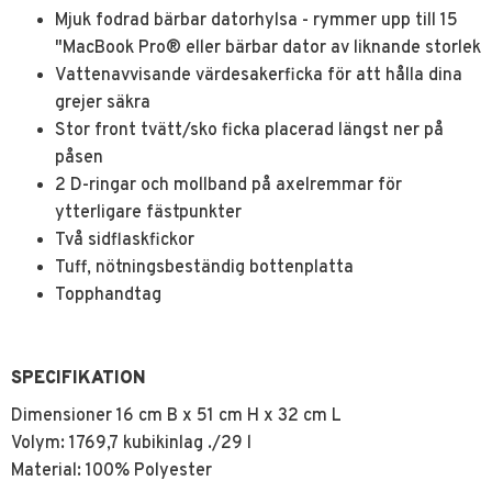
Mjuk fodrad bärbar datorhylsa - rymmer upp till 15
"MacBook Pro® eller bärbar dator av liknande storlek
Vattenavvisande värdesakerficka för att hålla dina
grejer säkra
Stor front tvätt/sko ficka placerad längst ner på
påsen
2 D-ringar och mollband på axelremmar för
ytterligare fästpunkter
Två sidflaskfickor
Tuff, nötningsbeständig bottenplatta
Topphandtag
SPECIFIKATION
Dimensioner 16 cm B x 51 cm H x 32 cm L
Volym: 1769,7 kubikinlag ./29 l
Material: 100% Polyester