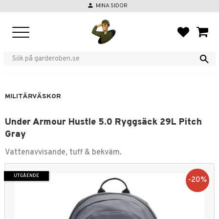
person
MINA SIDOR
Meny
FAVORIT
KUND
MILITÄRVÄSKOR
Under Armour Hustle 5.0 Ryggsäck 29L Pitch
Gray
Vattenavvisande, tuff & bekväm.
UTGÅENDE
20
%