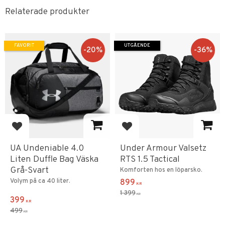
Relaterade produkter
FAVORIT
UTGÅENDE
20
%
36
%
Lägg till i favoriter
Lägg till i favoriter
UA Undeniable 4.0
Under Armour Valsetz
Liten Duffle Bag Väska
RTS 1.5 Tactical
Grå-Svart
Komforten hos en löparsko.
Volym på ca 40 liter.
899
KR
1 399
KR
399
KR
499
KR