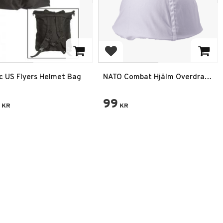
 till i favoriter
Lägg till i favoriter
ec US Flyers Helmet Bag
NATO Combat Hjälm Överdrag
Använd Vit
99
KR
KR