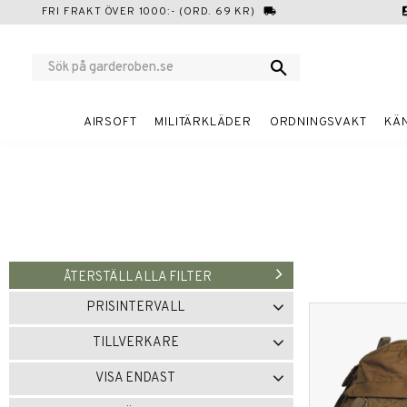
FRI FRAKT ÖVER 1000:- (ORD. 69 KR)
local_shipping
cont
AIRSOFT
MILITÄRKLÄDER
ORDNINGSVAKT
KÄ
ÅTERSTÄLL ALLA FILTER
PRISINTERVALL
99
399
TILLVERKARE
BIG FOOT
1
GAT
1
MFH
1
VISA ENDAST
MIL-TEC
2
Finns i lager
5