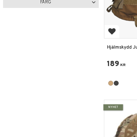
FÄRG
Coyote
1
HDT Camo LE
1
Lägg till i 
Hjälmskydd Ju
189
KR
NYHET