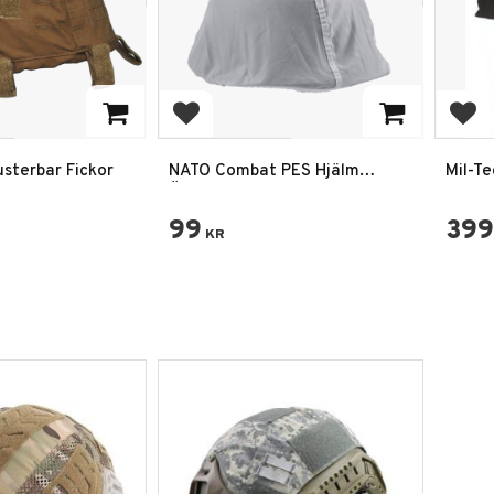
favoriter
Lägg till i favoriter
Lägg
sterbar Fickor
NATO Combat PES Hjälm
Mil-T
Överdrag Använd Vit
99
399
KR