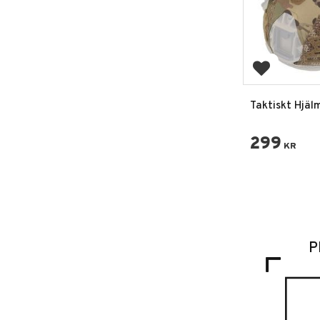
Lägg till i 
Taktiskt Hjä
FAST Kardbor
Camo
299
KR
P