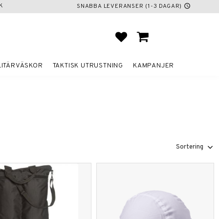
K
SNABBA LEVERANSER (1-3 DAGAR)
schedule
FAVORITER
KUNDVAGN
LITÄRVÄSKOR
TAKTISK UTRUSTNING
KAMPANJER
Välj sortering