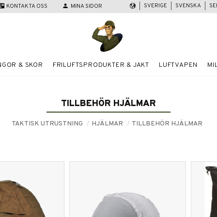
SVERIGE
SVENSKA
SE
act_mail
KONTAKTA OSS
person
MINA SIDOR
NGOR & SKOR
FRILUFTSPRODUKTER & JAKT
LUFTVAPEN
MI
TILLBEHÖR HJÄLMAR
TAKTISK UTRUSTNING
HJÄLMAR
TILLBEHÖR HJÄLMAR