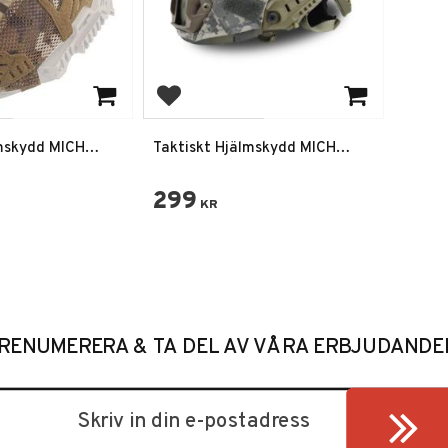
favoriter
Lägg till i favoriter
lmskydd MICH
Taktiskt Hjälmskydd MICH
re Operational
FAST Kardborre ACU Digital
Camo
299
KR
RENUMERERA & TA DEL AV VÅRA ERBJUDANDE