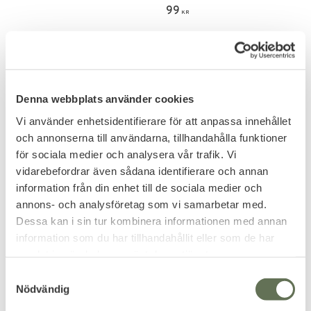
99
KR
Denna webbplats använder cookies
Vi använder enhetsidentifierare för att anpassa innehållet
och annonserna till användarna, tillhandahålla funktioner
för sociala medier och analysera vår trafik. Vi
vidarebefordrar även sådana identifierare och annan
information från din enhet till de sociala medier och
annons- och analysföretag som vi samarbetar med.
Lägg till i favoriter
Lägg till i favoriter
Dessa kan i sin tur kombinera informationen med annan
Hjälmskydd Justerbar
Mil-tec US Tactical
information som du har tillhandahållit eller som de har
Fickor
Balaclava
samlat in när du har använt deras tjänster.
Värmer hela huvudet ned över
nacke & hals samt över kinder,
S
mun och näsa.
189
169
Nödvändig
a
KR
KR
m