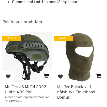
Gummiband i mitten med lås spännare
Relaterade produkter
FAVORIT
FAVORIT
Lägg till i favoriter
Lägg till i favoriter
Mil-Tec US MICH 2002
Mil-Tec Balaclava 1-
Hjälm ABS Rail
hålshuva Fin-ribbad
Bomull
Airsoft plast replika av modulär
integrerad
kommunikationshjälm.