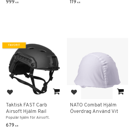
999
119
KR
KR
FAVORIT
Lägg till i favoriter
Lägg till i favoriter
Taktisk FAST Carb
NATO Combat Hjälm
Airsoft Hjälm Rail
Överdrag Använd Vit
Populär hjälm för Airsoft.
679
KR