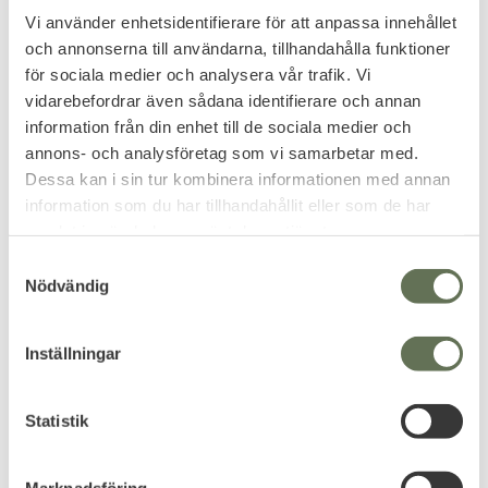
Lägg till i favoriter
Lägg till i favoriter
Vi använder enhetsidentifierare för att anpassa innehållet
och annonserna till användarna, tillhandahålla funktioner
Taktisk Strike Hjälm
Taktiskt Hjälmskydd
för sociala medier och analysera vår trafik. Vi
Olivgrön
MICH FAST Kardborre
vidarebefordrar även sådana identifierare och annan
ACU Digital Camo
information från din enhet till de sociala medier och
annons- och analysföretag som vi samarbetar med.
749
299
KR
KR
Dessa kan i sin tur kombinera informationen med annan
information som du har tillhandahållit eller som de har
samlat in när du har använt deras tjänster.
S
NYHET
Nödvändig
a
m
t
Inställningar
y
c
k
Statistik
e
Lägg till i favoriter
s