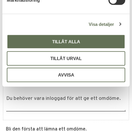
Marknadsföring
v
Taktiskt Hjälmskydd
MICH FAST Kardborre
a
Operational Camo
l
Visa detaljer
299
KR
TILLÅT ALLA
TILLÅT URVAL
Omdömen
AVVISA
Du
Bli den första att lämna ett omdöme.