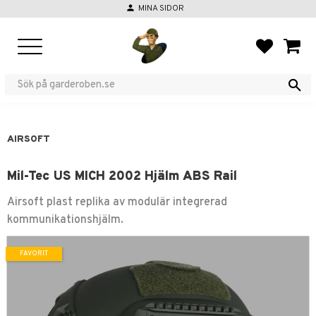
person
MINA SIDOR
Meny
FAVORIT
KUND
AIRSOFT
Mil-Tec US MICH 2002 Hjälm ABS Rail
Airsoft plast replika av modulär integrerad
kommunikationshjälm.
FAVORIT