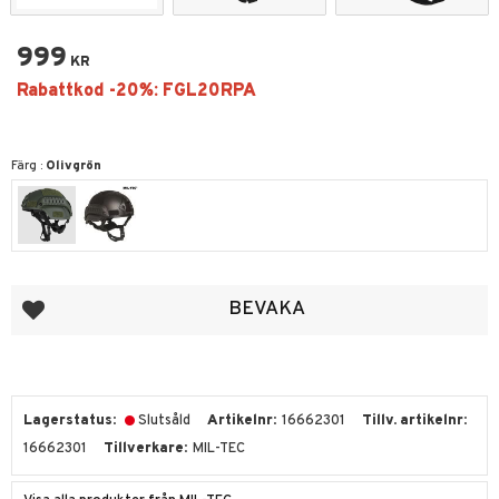
999
KR
Färg :
Olivgrön
Lägg till i favoriter
BEVAKA
Lagerstatus
Slutsåld
Artikelnr
16662301
Tillv. artikelnr
16662301
Tillverkare
MIL-TEC