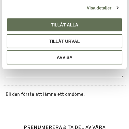
l
639
KR
Visa detaljer
TILLÅT ALLA
Omdömen
TILLÅT URVAL
Du
AVVISA
Bli den första att lämna ett omdöme.
PRENUMERERA & TA DEL AV VÅRA