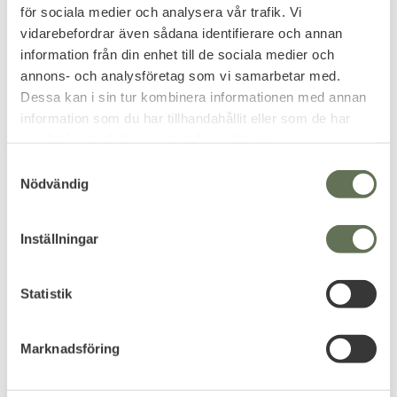
nacke & hals samt över kinder,
för sociala medier och analysera vår trafik. Vi
mun och näsa.
169
KR
vidarebefordrar även sådana identifierare och annan
information från din enhet till de sociala medier och
299
KR
annons- och analysföretag som vi samarbetar med.
Dessa kan i sin tur kombinera informationen med annan
information som du har tillhandahållit eller som de har
samlat in när du har använt deras tjänster.
FAVORIT
12
%
S
Nödvändig
a
m
t
Inställningar
y
c
k
Statistik
Lägg till i favoriter
e
Snigel FR Annaclava 1.0
s
Marknadsföring
Flamskyddsmaterial, skyddar vid
v
kyla och vind.
a
562
KR