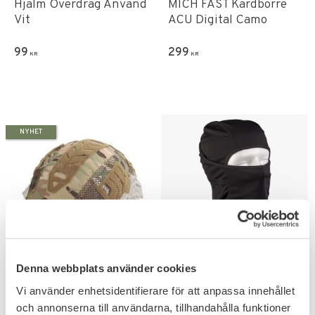
Hjälm Överdrag Använd
MICH FAST Kardborre
Vit
ACU Digital Camo
99
299
KR
KR
NYHET
Lägg till i favoriter
Lägg till i favoriter
Denna webbplats använder cookies
Taktiskt Hjälmskydd
Mil-tec US Tactical
MICH FAST Kardborre
Balaclava
Vi använder enhetsidentifierare för att anpassa innehållet
Operational Camo
Värmer hela huvudet ned över
och annonserna till användarna, tillhandahålla funktioner