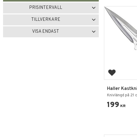
PRISINTERVALL
69
1 999
TILLVERKARE
ACEJET
1
MDS
1
VISA ENDAST
Mankung
8
PERFECT POINT
2
Finns i lager
8
Visa fler
Lägg till i 
Haller Kastkn
Knivlängd på 21 
199
KR