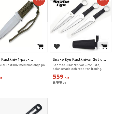
 till i favoriter
Lägg till i favoriter
 Kastkniv 1-pack
Snake Eye Kastknivar Set om
rön
3
nkel kastkniv med bladlängd på
Set med 3 kastknivar – robusta,
balanserade och redo för träning.
559
R
KR
699
KR