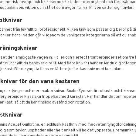
ymmetriskt byggd och balanserad så att den roterar jämnt och förutsägbart 
ust balansen, vikten och stålet som avgör hur väl kniven sätter sig i tavlan.
stknivar
nnet från lekfullt till professionellt. Vilken kniv som passar dig beror på d
tänker träna. Nedan går vi igenom de vanligaste kategorierna så att du snabbt
träningsknivar
 set den smidigaste vägen in. Haller och Perfect Point erbjuder set om tre 
tt du har allt du behöver direkt. Med flera knivar i handen lär du dig rotati
arje kast. För de yngsta finns en lättare junior-kastkniv med kort blad.
knivar för den vana kastaren
många ha tyngre och mer exakta knivar. Snake Eye-set är robusta och balans
lery erbjuder klassiska trippelset med karaktär. Här handlar det om repete
er kast, så att du kan finslipa avstånd och rotation.
astknivar
finns AceJet Guillotine, en exklusiv kastkniv med medveten tyngdfördelning
l dig som tävlar, uppträder eller helt enkelt vill ha det yppersta. Premiumkniva