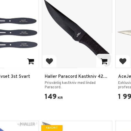
favoriter
Lägg till i favoriter
Lägg
ivset 3st Svart
Haller Paracord Kastkniv 420
AceJet
Stainless Steel Svart
Prisvänlig kastkniv med lindad
Exklusi
Paracord.
profess
149
1 9
KR
FAVORIT