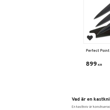
Lägg till i 
Perfect Point
3-Pack
899
KR
Vad är en kastkni
En kastkniv är konstruerad 