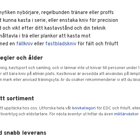
yfiken nybörjare, regelbunden tränare eller proffs
tt kunna kasta i serie, eller enstaka kniv för precision
och vikt efter ditt kastavstånd och din teknik
åltavla i trä eller plankor att kasta mot
 med en
fällkniv
eller
fastbladskniv
för fält och friluft
egler och ålder
äning, kastsport och samling, och vi lämnar inte ut knivar till personer under 1
 att bära kniv på allmän plats. Kastknivar är avsedda att användas på lämpli
n mark eller anvisad träningsyta. Är du osäker rekommenderar vi att du läse
tt sortiment
 att upptäcka hos oss. Utforska hela vår
knivkategori
för EDC och friluft, el
iverktyg och eldstartare. För nästa äventyr ut hittar du även
militärväskor
d snabb leverans