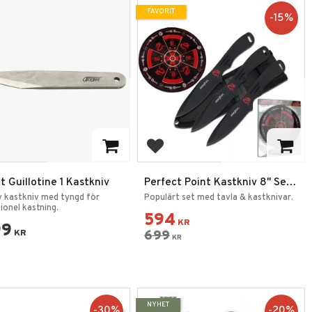
FAVORIT
15
%
 till i favoriter
Lägg till i favoriter
 Guillotine 1 Kastkniv
Perfect Point Kastkniv 8" Set
3-Pack + Target
v kastkniv med tyngd för
Populärt set med tavla & kastknivar.
ionel kastning.
594
KR
99
KR
699
KR
NYHET
30
%
20
%