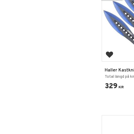
Lägg till i 
Haller Kastkn
Edge
Total längd på k
329
KR