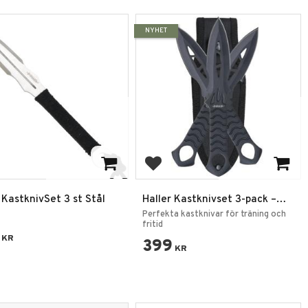
NYHET
 till i favoriter
Lägg till i favoriter
 KastknivSet 3 st Stål
Haller Kastknivset 3-pack –
Svartbelagda Kastknivar
Perfekta kastknivar för träning och
fritid
KR
399
KR