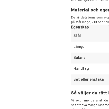
kast och ger en precision s
Material och ege
Det är detaljerna som avgör
på stål, längd, vikt och 
Egenskap
Stål
Längd
Balans
Handtag
Set eller enstaka
Så väljer du rätt
Vi rekommenderar att du b
set att öva mängdkast med