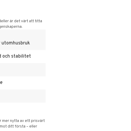
ller är det värt att titta
egenskaperna.
ör utomhusbruk
 och stabilitet
re
 mer nytta av ett prisvärt
t ditt första – eller