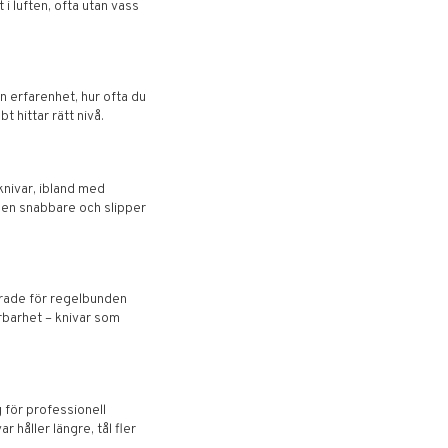
i luften, ofta utan vass
in erfarenhet, hur ofta du
 hittar rätt nivå.
knivar, ibland med
onen snabbare och slipper
erade för regelbunden
rbarhet – knivar som
 för professionell
r håller längre, tål fler