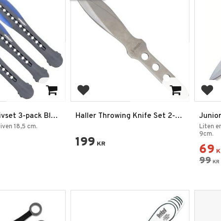
favoriter
Lägg till i favoriter
Lägg
ivset 3-pack Blue
Haller Throwing Knife Set 2-
Junior
pack
Olivg
niven 18,5 cm.
Liten e
9cm.
199
KR
69
K
99
KR