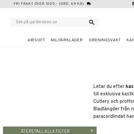
FRI FRAKT ÖVER 1000:- (ORD. 69 KR)
local_shipping
cont
AIRSOFT
MILITÄRKLÄDER
ORDNINGSVAKT
KÄ
Letar du efter
kas
till exklusiva kast
Cutlery och proffs
Bladlängder från r
paracordlindat han
ÅTERSTÄLL ALLA FILTER