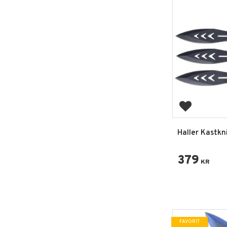
Lägg till i 
Haller Kastkn
379
KR
FAVORIT