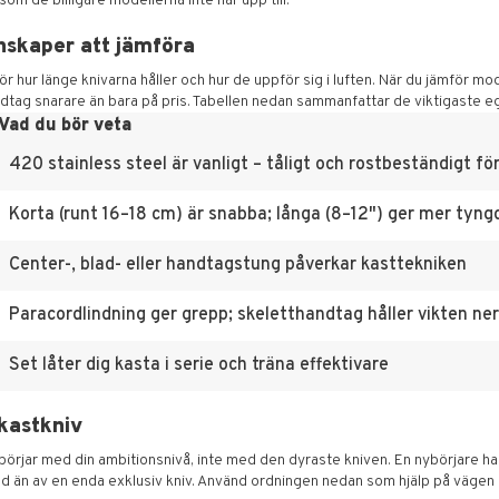
om de billigare modellerna inte når upp till.
nskaper att jämföra
 hur länge knivarna håller och hur de uppför sig i luften. När du jämför mode
handtag snarare än bara på pris. Tabellen nedan sammanfattar de viktigaste 
Vad du bör veta
420 stainless steel är vanligt – tåligt och rostbeständigt f
Korta (runt 16–18 cm) är snabba; långa (8–12") ger mer tyngd
Center-, blad- eller handtagstung påverkar kasttekniken
Paracordlindning ger grepp; skeletthandtag håller vikten ne
Set låter dig kasta i serie och träna effektivare
 kastkniv
örjar med din ambitionsnivå, inte med den dyraste kniven. En nybörjare har
 än av en enda exklusiv kniv. Använd ordningen nedan som hjälp på vägen mo