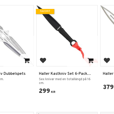
FAVORIT
favoriter
Lägg till i favoriter
Lägg
iv Dubbelspets
Haller Kastkniv Set 6-Pack
Haller
Svart
cm.
Sex knivar med en totallängd på 16
cm.
379
299
KR