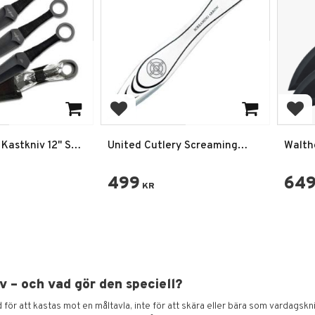
favoriter
Lägg till i favoriter
Lägg
 Kastkniv 12" Set
United Cutlery Screaming
Walth
Arrow Triple Thrower Set
Pack
499
64
KR
v – och vad gör den speciell?
för att kastas mot en måltavla, inte för att skära eller bära som vardagskniv