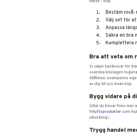
nästa – köp.
Bestäm nivå: n
Välj set för a
Anpassa längd 
Säkra en bra m
Komplettera
Bra att veta om r
Vi säljer kastknivar för tr
svenska knivlagen reglerar
tillåtelse, exempelvis ege
av dig till oss innan köp.
Bygg vidare på di
Gillar du knivar finns mer
friluftsprodukter
som mult
utrustning i.
Trygg handel me