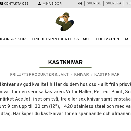
SVERIGE
SVENSKA
SE
act_mail
KONTAKTA OSS
person
MINA SIDOR
NGOR & SKOR
FRILUFTSPRODUKTER & JAKT
LUFTVAPEN
MI
KASTKNIVAR
FRILUFTSPRODUKTER & JAKT
KNIVAR
KASTKNIVAR
tknivar
av god kvalitet hittar du dem hos oss – allt från pris
knivar för den seriösa kastaren. Vi för Haller, Perfect Point, S
märket AceJet, i set om två, tre eller sex knivar samt enstaka
unt 9 cm upp till 30 cm (12"), i 420 stainless steel och med v
dtag. Här köper du kastknivar för en spännande och utmanand