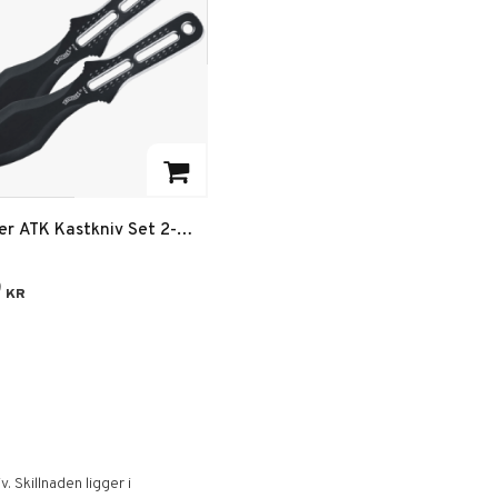
 till i favoriter
er ATK Kastkniv Set 2-
9
KR
. Skillnaden ligger i