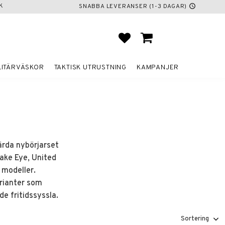
K
SNABBA LEVERANSER (1-3 DAGAR)
schedule
FAVORITER
KUNDVAGN
LITÄRVÄSKOR
TAKTISK UTRUSTNING
KAMPANJER
värda nybörjarset
nake Eye, United
 modeller.
arianter som
e fritidssyssla.
Välj sortering